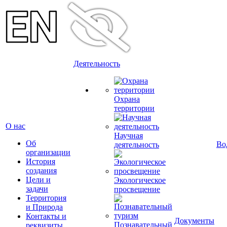
Деятельность
Охрана
территории
О нас
Научная
Об
Во
деятельность
организации
История
создания
Цели и
Экологическое
задачи
просвещение
Территория
и Природа
Контакты и
Документы
Познавательный
реквизиты