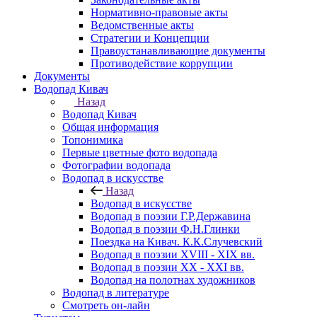
Нормативно-правовые акты
Ведомственные акты
Стратегии и Концепции
Правоустанавливающие документы
Противодействие коррупции
Документы
Водопад Кивач
Назад
Водопад Кивач
Общая информация
Топонимика
Первые цветные фото водопада
Фотографии водопада
Водопад в искусстве
Назад
Водопад в искусстве
Водопад в поэзии Г.Р.Державина
Водопад в поэзии Ф.Н.Глинки
Поездка на Кивач. К.К.Случевский
Водопад в поэзии XVIII - XIX вв.
Водопад в поэзии XX - XXI вв.
Водопад на полотнах художников
Водопад в литературе
Смотреть он-лайн