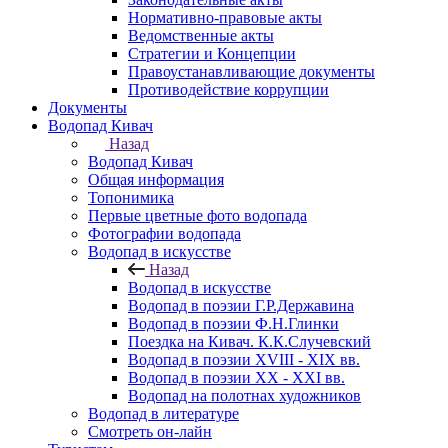
Нормативно-правовые акты
Ведомственные акты
Стратегии и Концепции
Правоустанавливающие документы
Противодействие коррупции
Документы
Водопад Кивач
Назад
Водопад Кивач
Общая информация
Топонимика
Первые цветные фото водопада
Фотографии водопада
Водопад в искусстве
Назад
Водопад в искусстве
Водопад в поэзии Г.Р.Державина
Водопад в поэзии Ф.Н.Глинки
Поездка на Кивач. К.К.Случевский
Водопад в поэзии XVIII - XIX вв.
Водопад в поэзии XX - XXI вв.
Водопад на полотнах художников
Водопад в литературе
Смотреть он-лайн