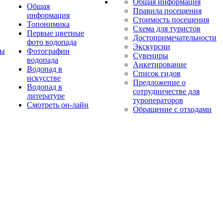
Общая информация
Общая
Правила посещения
информация
Стоимость посещения
Топонимика
Схема для туристов
Первые цветные
Достопримечательности
фото водопада
Экскурсии
ты
Фотографии
Сувениры
водопада
Анкетирование
Водопад в
Список гидов
искусстве
Предложение о
Водопад в
сотрудничестве для
литературе
туроператоров
Смотреть он-лайн
Обращение с отходами