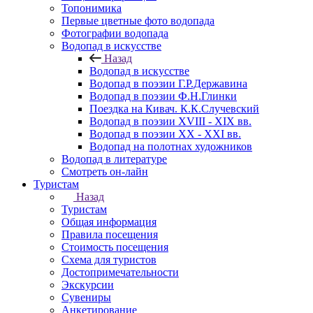
Топонимика
Первые цветные фото водопада
Фотографии водопада
Водопад в искусстве
Назад
Водопад в искусстве
Водопад в поэзии Г.Р.Державина
Водопад в поэзии Ф.Н.Глинки
Поездка на Кивач. К.К.Случевский
Водопад в поэзии XVIII - XIX вв.
Водопад в поэзии XX - XXI вв.
Водопад на полотнах художников
Водопад в литературе
Смотреть он-лайн
Туристам
Назад
Туристам
Общая информация
Правила посещения
Стоимость посещения
Схема для туристов
Достопримечательности
Экскурсии
Сувениры
Анкетирование