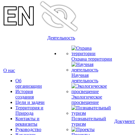
Деятельность
Охрана территории
О нас
Научная
Об
деятельность
организации
История
создания
Экологическое
Цели и задачи
просвещение
Территория и
Природа
Контакты и
Познавательный
Докумен
реквизиты
туризм
Руководство
Вакансии
Проекты