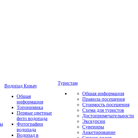
Туристам
Водопад Кивач
Общая информация
Общая
Правила посещения
информация
Стоимость посещения
Топонимика
Схема для туристов
Первые цветные
Достопримечательности
фото водопада
Экскурсии
ты
Фотографии
Сувениры
водопада
Анкетирование
Водопад в
Список гидов