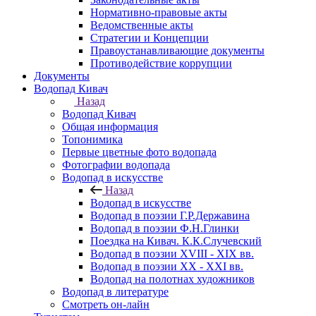
Нормативно-правовые акты
Ведомственные акты
Стратегии и Концепции
Правоустанавливающие документы
Противодействие коррупции
Документы
Водопад Кивач
Назад
Водопад Кивач
Общая информация
Топонимика
Первые цветные фото водопада
Фотографии водопада
Водопад в искусстве
Назад
Водопад в искусстве
Водопад в поэзии Г.Р.Державина
Водопад в поэзии Ф.Н.Глинки
Поездка на Кивач. К.К.Случевский
Водопад в поэзии XVIII - XIX вв.
Водопад в поэзии XX - XXI вв.
Водопад на полотнах художников
Водопад в литературе
Смотреть он-лайн