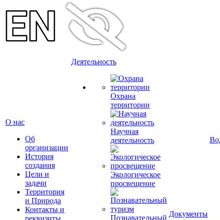
Деятельность
Охрана
территории
О нас
Научная
Об
Во
деятельность
организации
История
создания
Цели и
Экологическое
задачи
просвещение
Территория
и Природа
Контакты и
Документы
Познавательный
реквизиты