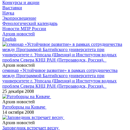
Конкурсы и акции
Выставки
Наука
Экопросвещение
Фенологический календарь
Новости МПР России
Архив новостей
English
Архив новостей
семинар «Устойчивое развитие» в рамках сотрудничества
между Программой Балтийского университета при
университете г. Уппсала (Швеция) и Институтом водных
проблем Севера КНЦ РАН (Петрозаводск, Россия).
25 декабря 2008
Архив новостей
Ратоборцы на Киваче
14 октября 2008
Архив новостей
Заповедник встречает весну