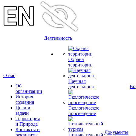
Деятельность
Охрана
территории
О нас
Научная
Об
Во
деятельность
организации
История
создания
Цели и
Экологическое
задачи
просвещение
Территория
и Природа
Контакты и
Документы
Познавательный
реквизиты