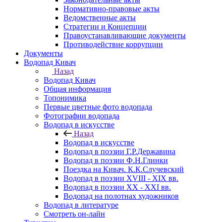
Нормативно-правовые акты
Ведомственные акты
Стратегии и Концепции
Правоустанавливающие документы
Противодействие коррупции
Документы
Водопад Кивач
Назад
Водопад Кивач
Общая информация
Топонимика
Первые цветные фото водопада
Фотографии водопада
Водопад в искусстве
Назад
Водопад в искусстве
Водопад в поэзии Г.Р.Державина
Водопад в поэзии Ф.Н.Глинки
Поездка на Кивач. К.К.Случевский
Водопад в поэзии XVIII - XIX вв.
Водопад в поэзии XX - XXI вв.
Водопад на полотнах художников
Водопад в литературе
Смотреть он-лайн