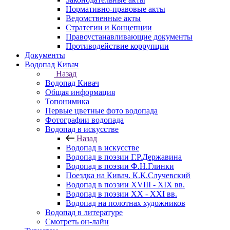
Нормативно-правовые акты
Ведомственные акты
Стратегии и Концепции
Правоустанавливающие документы
Противодействие коррупции
Документы
Водопад Кивач
Назад
Водопад Кивач
Общая информация
Топонимика
Первые цветные фото водопада
Фотографии водопада
Водопад в искусстве
Назад
Водопад в искусстве
Водопад в поэзии Г.Р.Державина
Водопад в поэзии Ф.Н.Глинки
Поездка на Кивач. К.К.Случевский
Водопад в поэзии XVIII - XIX вв.
Водопад в поэзии XX - XXI вв.
Водопад на полотнах художников
Водопад в литературе
Смотреть он-лайн