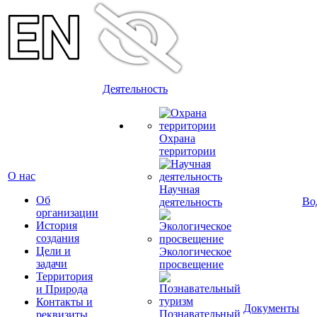
Деятельность
Охрана
территории
О нас
Научная
Об
Во
деятельность
организации
История
создания
Цели и
Экологическое
задачи
просвещение
Территория
и Природа
Контакты и
Документы
Познавательный
реквизиты