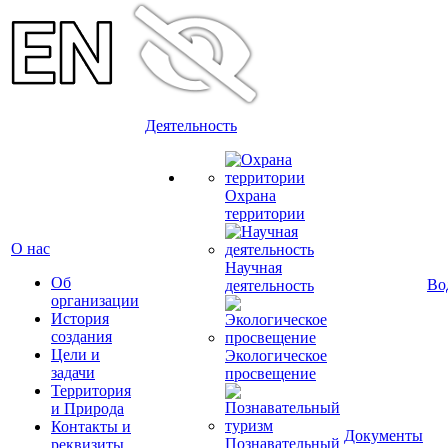
Деятельность
Охрана
территории
О нас
Научная
Об
Во
деятельность
организации
История
создания
Цели и
Экологическое
задачи
просвещение
Территория
и Природа
Контакты и
Документы
Познавательный
реквизиты