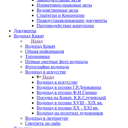
Нормативно-правовые акты
Ведомственные акты
Стратегии и Концепции
Правоустанавливающие документы
Противодействие коррупции
Документы
Водопад Кивач
Назад
Водопад Кивач
Общая информация
Топонимика
Первые цветные фото водопада
Фотографии водопада
Водопад в искусстве
Назад
Водопад в искусстве
Водопад в поэзии Г.Р.Державина
Водопад в поэзии Ф.Н.Глинки
Поездка на Кивач. К.К.Случевский
Водопад в поэзии XVIII - XIX вв.
Водопад в поэзии XX - XXI вв.
Водопад на полотнах художников
Водопад в литературе
Смотреть он-лайн