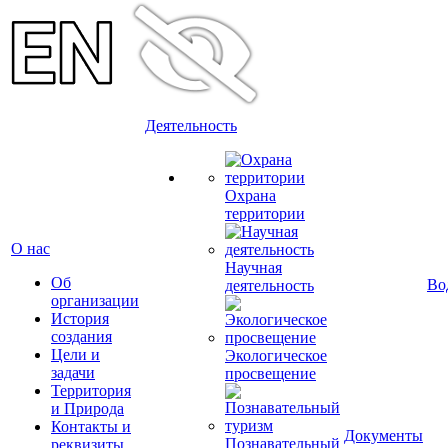
Деятельность
Охрана
территории
О нас
Научная
Об
Во
деятельность
организации
История
создания
Цели и
Экологическое
задачи
просвещение
Территория
и Природа
Контакты и
Документы
Познавательный
реквизиты