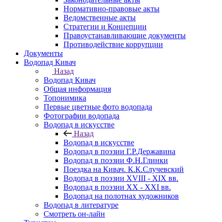
Нормативно-правовые акты
Ведомственные акты
Стратегии и Концепции
Правоустанавливающие документы
Противодействие коррупции
Документы
Водопад Кивач
Назад
Водопад Кивач
Общая информация
Топонимика
Первые цветные фото водопада
Фотографии водопада
Водопад в искусстве
Назад
Водопад в искусстве
Водопад в поэзии Г.Р.Державина
Водопад в поэзии Ф.Н.Глинки
Поездка на Кивач. К.К.Случевский
Водопад в поэзии XVIII - XIX вв.
Водопад в поэзии XX - XXI вв.
Водопад на полотнах художников
Водопад в литературе
Смотреть он-лайн