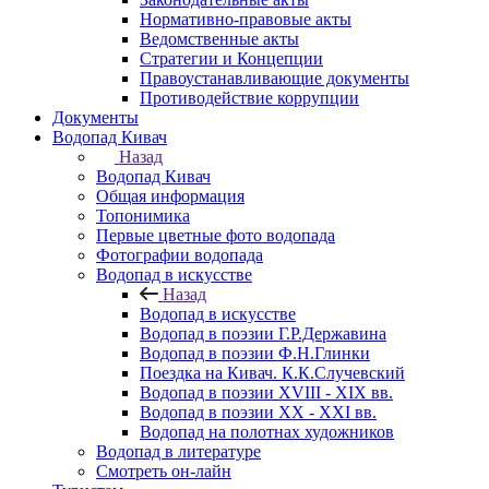
Нормативно-правовые акты
Ведомственные акты
Стратегии и Концепции
Правоустанавливающие документы
Противодействие коррупции
Документы
Водопад Кивач
Назад
Водопад Кивач
Общая информация
Топонимика
Первые цветные фото водопада
Фотографии водопада
Водопад в искусстве
Назад
Водопад в искусстве
Водопад в поэзии Г.Р.Державина
Водопад в поэзии Ф.Н.Глинки
Поездка на Кивач. К.К.Случевский
Водопад в поэзии XVIII - XIX вв.
Водопад в поэзии XX - XXI вв.
Водопад на полотнах художников
Водопад в литературе
Смотреть он-лайн