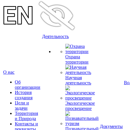
Деятельность
Охрана
территории
О нас
Научная
Об
Во
деятельность
организации
История
создания
Цели и
Экологическое
задачи
просвещение
Территория
и Природа
Контакты и
Документы
Познавательный
реквизиты