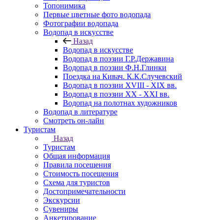
Топонимика
Первые цветные фото водопада
Фотографии водопада
Водопад в искусстве
Назад
Водопад в искусстве
Водопад в поэзии Г.Р.Державина
Водопад в поэзии Ф.Н.Глинки
Поездка на Кивач. К.К.Случевский
Водопад в поэзии XVIII - XIX вв.
Водопад в поэзии XX - XXI вв.
Водопад на полотнах художников
Водопад в литературе
Смотреть он-лайн
Туристам
Назад
Туристам
Общая информация
Правила посещения
Стоимость посещения
Схема для туристов
Достопримечательности
Экскурсии
Сувениры
Анкетирование