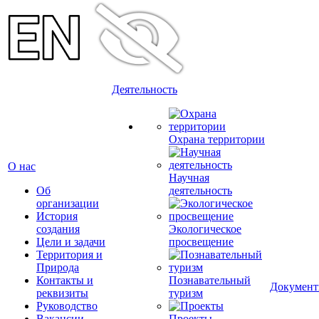
Деятельность
Охрана территории
О нас
Научная
Об
деятельность
организации
История
создания
Экологическое
Цели и задачи
просвещение
Территория и
Природа
Контакты и
Познавательный
Докумен
реквизиты
туризм
Руководство
Вакансии
Проекты