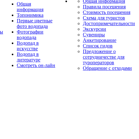
Общая информация
Общая
Правила посещения
информация
Стоимость посещения
Топонимика
Схема для туристов
Первые цветные
Достопримечательности
фото водопада
Экскурсии
ты
Фотографии
Сувениры
водопада
Анкетирование
Водопад в
Список гидов
искусстве
Предложение о
Водопад в
сотрудничестве для
литературе
туроператоров
Смотреть он-лайн
Обращение с отходами