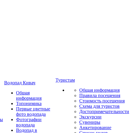
Туристам
Водопад Кивач
Общая информация
Общая
Правила посещения
информация
Стоимость посещения
Топонимика
Схема для туристов
Первые цветные
Достопримечательности
фото водопада
Экскурсии
ты
Фотографии
Сувениры
водопада
Анкетирование
Водопад в
Список гидов