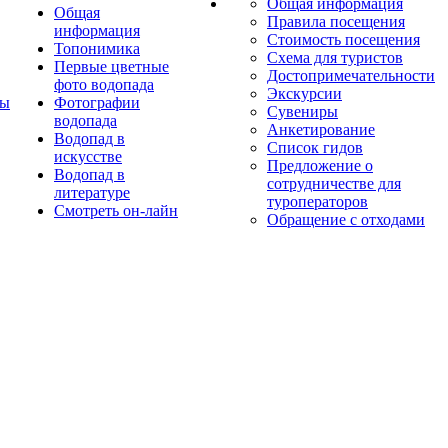
Общая информация
Общая
Правила посещения
информация
Стоимость посещения
Топонимика
Схема для туристов
Первые цветные
Достопримечательности
фото водопада
Экскурсии
ты
Фотографии
Сувениры
водопада
Анкетирование
Водопад в
Список гидов
искусстве
Предложение о
Водопад в
сотрудничестве для
литературе
туроператоров
Смотреть он-лайн
Обращение с отходами