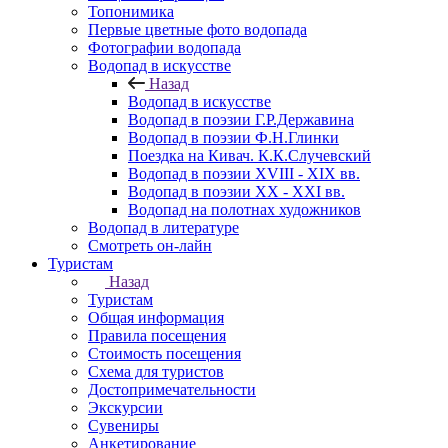
Топонимика
Первые цветные фото водопада
Фотографии водопада
Водопад в искусстве
Назад
Водопад в искусстве
Водопад в поэзии Г.Р.Державина
Водопад в поэзии Ф.Н.Глинки
Поездка на Кивач. К.К.Случевский
Водопад в поэзии XVIII - XIX вв.
Водопад в поэзии XX - XXI вв.
Водопад на полотнах художников
Водопад в литературе
Смотреть он-лайн
Туристам
Назад
Туристам
Общая информация
Правила посещения
Стоимость посещения
Схема для туристов
Достопримечательности
Экскурсии
Сувениры
Анкетирование