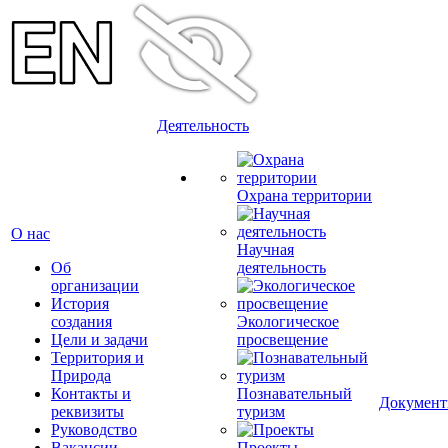
Деятельность
Охрана территории
О нас
Научная
Об
деятельность
организации
История
создания
Экологическое
Цели и задачи
просвещение
Территория и
Природа
Контакты и
Познавательный
Докумен
реквизиты
туризм
Руководство
Вакансии
Проекты