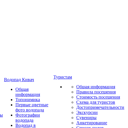
Туристам
Водопад Кивач
Общая информация
Общая
Правила посещения
информация
Стоимость посещения
Топонимика
Схема для туристов
Первые цветные
Достопримечательности
фото водопада
Экскурсии
ты
Фотографии
Сувениры
водопада
Анкетирование
Водопад в
Список гидов