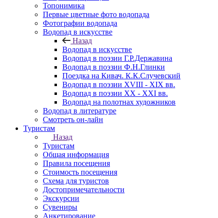
Топонимика
Первые цветные фото водопада
Фотографии водопада
Водопад в искусстве
Назад
Водопад в искусстве
Водопад в поэзии Г.Р.Державина
Водопад в поэзии Ф.Н.Глинки
Поездка на Кивач. К.К.Случевский
Водопад в поэзии XVIII - XIX вв.
Водопад в поэзии XX - XXI вв.
Водопад на полотнах художников
Водопад в литературе
Смотреть он-лайн
Туристам
Назад
Туристам
Общая информация
Правила посещения
Стоимость посещения
Схема для туристов
Достопримечательности
Экскурсии
Сувениры
Анкетирование