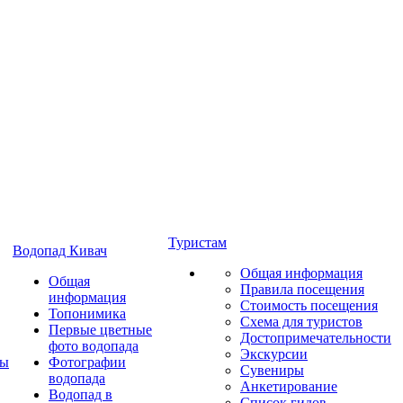
Туристам
Водопад Кивач
Общая информация
Общая
Правила посещения
информация
Стоимость посещения
Топонимика
Схема для туристов
Первые цветные
Достопримечательности
фото водопада
Экскурсии
ты
Фотографии
Сувениры
водопада
Анкетирование
Водопад в
Список гидов