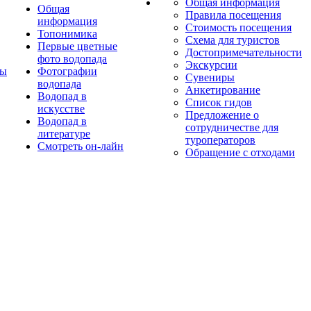
Общая информация
Общая
Правила посещения
информация
Стоимость посещения
Топонимика
Схема для туристов
Первые цветные
Достопримечательности
фото водопада
Экскурсии
ты
Фотографии
Сувениры
водопада
Анкетирование
Водопад в
Список гидов
искусстве
Предложение о
Водопад в
сотрудничестве для
литературе
туроператоров
Смотреть он-лайн
Обращение с отходами