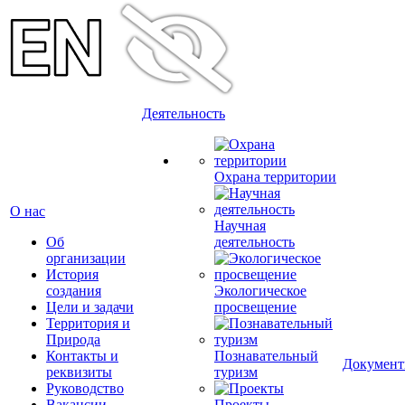
Деятельность
Охрана территории
О нас
Научная
Об
деятельность
организации
История
создания
Экологическое
Цели и задачи
просвещение
Территория и
Природа
Контакты и
Познавательный
Докумен
реквизиты
туризм
Руководство
Вакансии
Проекты