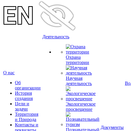
Деятельность
Охрана
территории
О нас
Научная
Об
Во
деятельность
организации
История
создания
Цели и
Экологическое
задачи
просвещение
Территория
и Природа
Контакты и
Документы
Познавательный
реквизиты