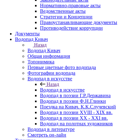
Нормативно-правовые акты
Ведомственные акты
Стратегии и Концепции
Правоустанавливающие документы
Противодействие коррупции
Документы
Водопад Кивач
Назад
Водопад Кивач
Общая информация
Топонимика
Первые цветные фото водопада
Фотографии водопада
Водопад в искусстве
Назад
Водопад в искусстве
Водопад в поэзии Г.Р.Державина
Водопад в поэзии Ф.Н.Глинки
Поездка на Кивач. К.К.Случевский
Водопад в поэзии XVIII - XIX вв.
Водопад в поэзии XX - XXI вв.
Водопад на полотнах художников
Водопад в литературе
Смотреть он-лайн