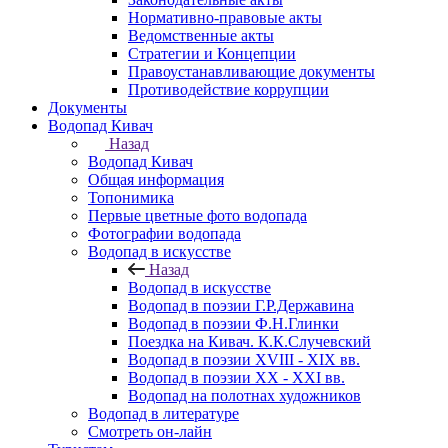
Нормативно-правовые акты
Ведомственные акты
Стратегии и Концепции
Правоустанавливающие документы
Противодействие коррупции
Документы
Водопад Кивач
Назад
Водопад Кивач
Общая информация
Топонимика
Первые цветные фото водопада
Фотографии водопада
Водопад в искусстве
Назад
Водопад в искусстве
Водопад в поэзии Г.Р.Державина
Водопад в поэзии Ф.Н.Глинки
Поездка на Кивач. К.К.Случевский
Водопад в поэзии XVIII - XIX вв.
Водопад в поэзии XX - XXI вв.
Водопад на полотнах художников
Водопад в литературе
Смотреть он-лайн