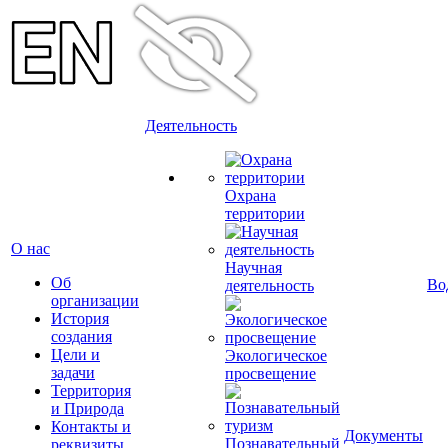
Деятельность
Охрана
территории
О нас
Научная
Об
Во
деятельность
организации
История
создания
Цели и
Экологическое
задачи
просвещение
Территория
и Природа
Контакты и
Документы
Познавательный
реквизиты