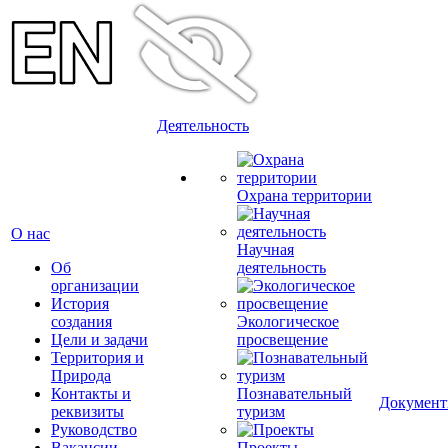
Деятельность
Охрана территории
О нас
Научная
Об
деятельность
организации
История
создания
Экологическое
Цели и задачи
просвещение
Территория и
Природа
Контакты и
Познавательный
Докумен
реквизиты
туризм
Руководство
Вакансии
Проекты