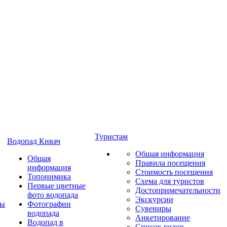
Туристам
Водопад Кивач
Общая информация
Общая
Правила посещения
информация
Стоимость посещения
Топонимика
Схема для туристов
Первые цветные
Достопримечательности
фото водопада
Экскурсии
ты
Фотографии
Сувениры
водопада
Анкетирование
Водопад в
Список гидов