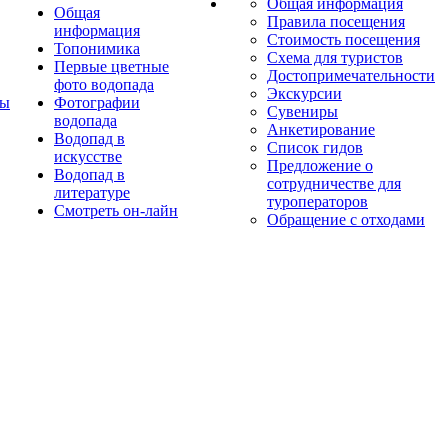
Общая информация
Общая
Правила посещения
информация
Стоимость посещения
Топонимика
Схема для туристов
Первые цветные
Достопримечательности
фото водопада
Экскурсии
ты
Фотографии
Сувениры
водопада
Анкетирование
Водопад в
Список гидов
искусстве
Предложение о
Водопад в
сотрудничестве для
литературе
туроператоров
Смотреть он-лайн
Обращение с отходами