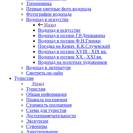
Топонимика
Первые цветные фото водопада
Фотографии водопада
Водопад в искусстве
Назад
Водопад в искусстве
Водопад в поэзии Г.Р.Державина
Водопад в поэзии Ф.Н.Глинки
Поездка на Кивач. К.К.Случевский
Водопад в поэзии XVIII - XIX вв.
Водопад в поэзии XX - XXI вв.
Водопад на полотнах художников
Водопад в литературе
Смотреть он-лайн
Туристам
Назад
Туристам
Общая информация
Правила посещения
Стоимость посещения
Схема для туристов
Достопримечательности
Экскурсии
Сувениры
Анкетирование