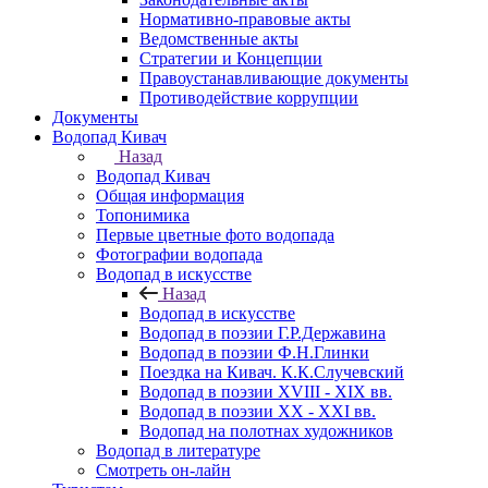
Нормативно-правовые акты
Ведомственные акты
Стратегии и Концепции
Правоустанавливающие документы
Противодействие коррупции
Документы
Водопад Кивач
Назад
Водопад Кивач
Общая информация
Топонимика
Первые цветные фото водопада
Фотографии водопада
Водопад в искусстве
Назад
Водопад в искусстве
Водопад в поэзии Г.Р.Державина
Водопад в поэзии Ф.Н.Глинки
Поездка на Кивач. К.К.Случевский
Водопад в поэзии XVIII - XIX вв.
Водопад в поэзии XX - XXI вв.
Водопад на полотнах художников
Водопад в литературе
Смотреть он-лайн