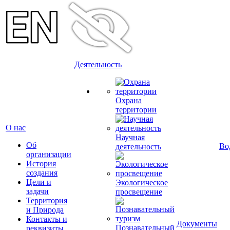
Деятельность
Охрана
территории
О нас
Научная
Об
Во
деятельность
организации
История
создания
Цели и
Экологическое
задачи
просвещение
Территория
и Природа
Контакты и
Документы
Познавательный
реквизиты