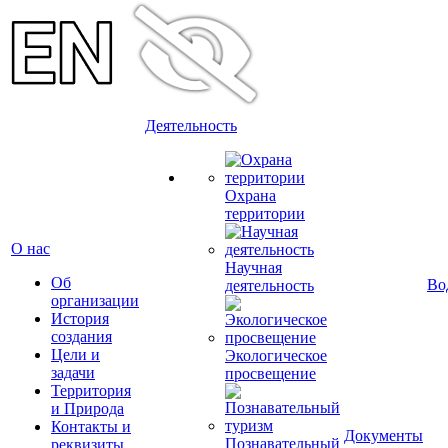
Деятельность
Охрана
территории
О нас
Научная
Об
Во
деятельность
организации
История
создания
Цели и
Экологическое
задачи
просвещение
Территория
и Природа
Контакты и
Документы
Познавательный
реквизиты