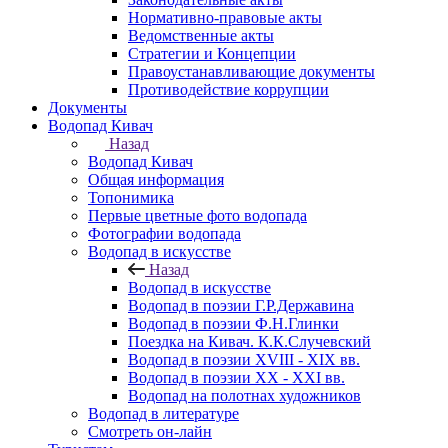
Нормативно-правовые акты
Ведомственные акты
Стратегии и Концепции
Правоустанавливающие документы
Противодействие коррупции
Документы
Водопад Кивач
Назад
Водопад Кивач
Общая информация
Топонимика
Первые цветные фото водопада
Фотографии водопада
Водопад в искусстве
Назад
Водопад в искусстве
Водопад в поэзии Г.Р.Державина
Водопад в поэзии Ф.Н.Глинки
Поездка на Кивач. К.К.Случевский
Водопад в поэзии XVIII - XIX вв.
Водопад в поэзии XX - XXI вв.
Водопад на полотнах художников
Водопад в литературе
Смотреть он-лайн