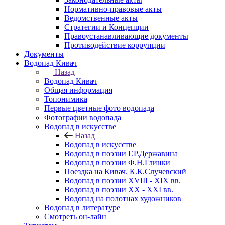
Нормативно-правовые акты
Ведомственные акты
Стратегии и Концепции
Правоустанавливающие документы
Противодействие коррупции
Документы
Водопад Кивач
Назад
Водопад Кивач
Общая информация
Топонимика
Первые цветные фото водопада
Фотографии водопада
Водопад в искусстве
Назад
Водопад в искусстве
Водопад в поэзии Г.Р.Державина
Водопад в поэзии Ф.Н.Глинки
Поездка на Кивач. К.К.Случевский
Водопад в поэзии XVIII - XIX вв.
Водопад в поэзии XX - XXI вв.
Водопад на полотнах художников
Водопад в литературе
Смотреть он-лайн