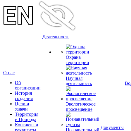
Деятельность
Охрана
территории
О нас
Научная
Об
Во
деятельность
организации
История
создания
Цели и
Экологическое
задачи
просвещение
Территория
и Природа
Контакты и
Документы
Познавательный
реквизиты