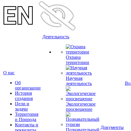
Деятельность
Охрана
территории
О нас
Научная
Об
Во
деятельность
организации
История
создания
Цели и
Экологическое
задачи
просвещение
Территория
и Природа
Контакты и
Документы
Познавательный
реквизиты