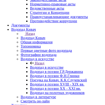
Нормативно-правовые акты
Ведомственные акты
Стратегии и Концепции
Правоустанавливающие документы
Противодействие коррупции
Документы
Водопад Кивач
Назад
Водопад Кивач
Общая информация
Топонимика
Первые цветные фото водопада
Фотографии водопада
Водопад в искусстве
Назад
Водопад в искусстве
Водопад в поэзии Г.Р.Державина
Водопад в поэзии Ф.Н.Глинки
Поездка на Кивач. К.К.Случевский
Водопад в поэзии XVIII - XIX вв.
Водопад в поэзии XX - XXI вв.
Водопад на полотнах художников
Водопад в литературе
Смотреть он-лайн