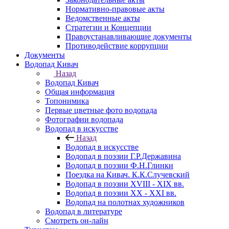
Нормативно-правовые акты
Ведомственные акты
Стратегии и Концепции
Правоустанавливающие документы
Противодействие коррупции
Документы
Водопад Кивач
Назад
Водопад Кивач
Общая информация
Топонимика
Первые цветные фото водопада
Фотографии водопада
Водопад в искусстве
Назад
Водопад в искусстве
Водопад в поэзии Г.Р.Державина
Водопад в поэзии Ф.Н.Глинки
Поездка на Кивач. К.К.Случевский
Водопад в поэзии XVIII - XIX вв.
Водопад в поэзии XX - XXI вв.
Водопад на полотнах художников
Водопад в литературе
Смотреть он-лайн