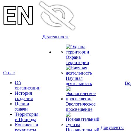
Деятельность
Охрана
территории
О нас
Научная
Об
Во
деятельность
организации
История
создания
Цели и
Экологическое
задачи
просвещение
Территория
и Природа
Контакты и
Документы
Познавательный
реквизиты