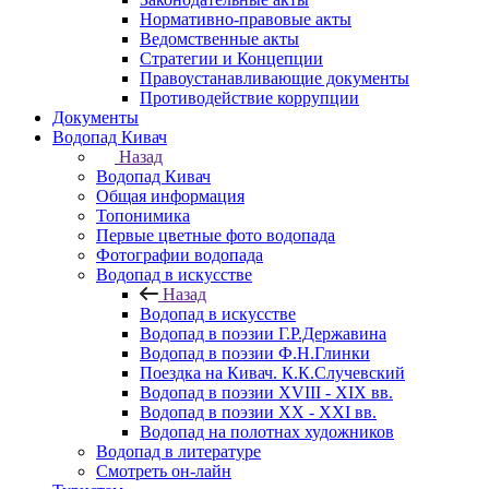
Нормативно-правовые акты
Ведомственные акты
Стратегии и Концепции
Правоустанавливающие документы
Противодействие коррупции
Документы
Водопад Кивач
Назад
Водопад Кивач
Общая информация
Топонимика
Первые цветные фото водопада
Фотографии водопада
Водопад в искусстве
Назад
Водопад в искусстве
Водопад в поэзии Г.Р.Державина
Водопад в поэзии Ф.Н.Глинки
Поездка на Кивач. К.К.Случевский
Водопад в поэзии XVIII - XIX вв.
Водопад в поэзии XX - XXI вв.
Водопад на полотнах художников
Водопад в литературе
Смотреть он-лайн