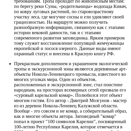
требованиям. Тропа проходит по живописным местам:
по берегу реки Суны, «родительницы» водопада Кивач,
по ковру луговых растений, по старовозрастному
участку леса, где могучие сосны и ели удивляют своей
грациозностью. На маршруте можно получить
разнообразную информацию, связанную как с этапами
истории вековой давности, так и с этапами
современного развития заповедника. Ярким примером
тому служит восстановление популяций жемчужницы
европейской и лосося озерного. Данные виды имеют
охранный статус и внесены в Красную книгу РФ.
Прекрасным дополнением и украшением экологической
тропы и экскурсионной зоны являются деревянные арт-
объекты Никола-Ленивецкого промысла, известного во
многих уголках мира. Один из объектов,
расположенных в экскурсионной зоне, стал поистине
народным, на просторах всемирных сетей прозвали его
«суровый карельский комар». Полюбился этот объект
многим гостям. Его автор - Дмитрий Мозгунов - мастер
из из деревни Никола-Ленивец Калужской области.
Вообще - это совсем и не комар, а собирательный образ,
как и многие объекты автора. Заповедный "комар"
попал в проект "100 символов Карелии", посвященный
100-летию Республики Карелия, которое отмечается в