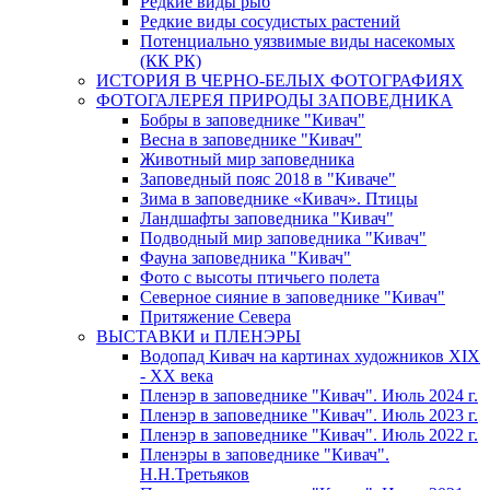
Редкие виды рыб
Редкие виды сосудистых растений
Потенциально уязвимые виды насекомых
(КК РК)
ИСТОРИЯ В ЧЕРНО-БЕЛЫХ ФОТОГРАФИЯХ
ФОТОГАЛЕРЕЯ ПРИРОДЫ ЗАПОВЕДНИКА
Бобры в заповеднике "Кивач"
Весна в заповеднике "Кивач"
Животный мир заповедника
Заповедный пояс 2018 в "Киваче"
Зима в заповеднике «Кивач». Птицы
Ландшафты заповедника "Кивач"
Подводный мир заповедника "Кивач"
Фауна заповедника "Кивач"
Фото с высоты птичьего полета
Северное сияние в заповеднике "Кивач"
Притяжение Севера
ВЫСТАВКИ и ПЛЕНЭРЫ
Водопад Кивач на картинах художников XIX
- XX века
Пленэр в заповеднике "Кивач". Июль 2024 г.
Пленэр в заповеднике "Кивач". Июль 2023 г.
Пленэр в заповеднике "Кивач". Июль 2022 г.
Пленэры в заповеднике "Кивач".
Н.Н.Третьяков