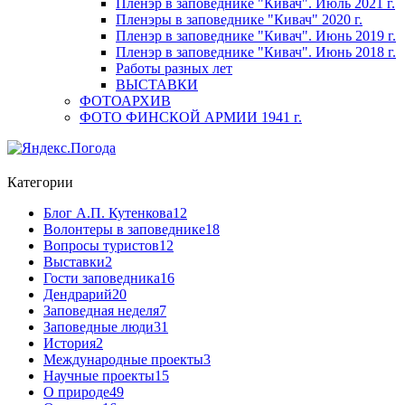
Пленэр в заповеднике "Кивач". Июль 2021 г.
Пленэры в заповеднике "Кивач" 2020 г.
Пленэр в заповеднике "Кивач". Июнь 2019 г.
Пленэр в заповеднике "Кивач". Июнь 2018 г.
Работы разных лет
ВЫСТАВКИ
ФОТОАРХИВ
ФОТО ФИНСКОЙ АРМИИ 1941 г.
Категории
Блог А.П. Кутенкова
12
Волонтеры в заповеднике
18
Вопросы туристов
12
Выставки
2
Гости заповедника
16
Дендрарий
20
Заповедная неделя
7
Заповедные люди
31
История
2
Международные проекты
3
Научные проекты
15
О природе
49