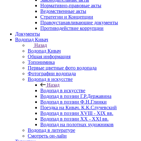
Нормативно-правовые акты
Ведомственные акты
Стратегии и Концепции
Правоустанавливающие документы
Противодействие коррупции
Документы
Водопад Кивач
Назад
Водопад Кивач
Общая информация
Топонимика
Первые цветные фото водопада
Фотографии водопада
Водопад в искусстве
Назад
Водопад в искусстве
Водопад в поэзии Г.Р.Державина
Водопад в поэзии Ф.Н.Глинки
Поездка на Кивач. К.К.Случевский
Водопад в поэзии XVIII - XIX вв.
Водопад в поэзии XX - XXI вв.
Водопад на полотнах художников
Водопад в литературе
Смотреть он-лайн