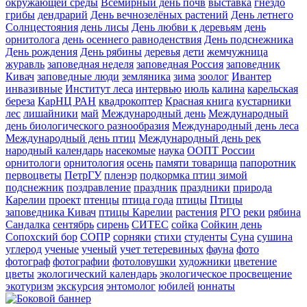
окружающей среды
Всемирный день почв
выставка
гнездо
грибы
дендрарий
День вечнозелёных растений
День летнего
Солнцестояния
день лисы
День любви к деревьям
день
орнитолога
день осеннего равноденствия
День подснежника
День рождения
День рябины
деревья
дети
жемчужница
журавль
заповедная неделя
заповедная Россия
заповедник
Кивач
заповедные люди
земляника
зима
зоолог
Ивантер
инвазивные
Институт леса
интервью
июль
калина
карельская
береза
КарНЦ РАН
квадрокоптер
Красная книга
кустарники
лес
лишайники
май
Международный день
Международный
день биологического разнообразия
Международный день леса
Международный день птиц
Международный день рек
народный календарь
насекомые
наука
ООПТ России
орнитологи
орнитология
осень
памяти товарища
папоротник
первоцветы
ПетрГУ
пленэр
подкормка птиц зимой
подснежник
поздравление
праздник
праздники
природа
Карелии
проект
птенцы
птица года
птицы
Птицы
заповедника Кивач
птицы Карелии
растения
РГО
реки
рябина
Сандалка
сентябрь
сирень
СИТЕС
сойка
Сойкин день
Сопохский бор
СОПР
сорняки
стихи
студенты
Суна
сушина
углерод
ученые
ученый
учет тетеревиных
фауна
фото
фотограф
фотографии
фотоловушки
художники
цветение
цветы
экологический календарь
экологическое просвещение
экотуризм
экскурсия
энтомолог
юбилей
юннаты