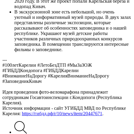
2020 году. В этот же проект попали Карельская берёза и
водопад Кивач.
В экскурсионной зоне есть небольшой, но очень
уютный и информативный музей природы. В двух залах
представлены различные экспозиции, которые
рассказывают об особенностях заповедника и о нашей
республике. Украшают музей детские работы
участников различных природоохранных конкурсов
заповедника. В помещении транслируются интересные
фильмы о заповеднике.
---
#100летКарелии #ЛетоБезДТП #МыЗаЗОЖ
#ГИБДДКондопога #ГИБДДКарелии
#ВниманиеНаДорогу #КарелияВниманиеНаДорогу
#ЗаповедникКивач
Идея проведения фото-веломарафона принадлежит
сотрудникам Госавтоинспекции г.Кондопоги (Республика
Карелия).
Источник информации - сайт УГИБДД МВД по Республике
Карелия:
https://гибдд.рф/r/10/news/item/20447671
.