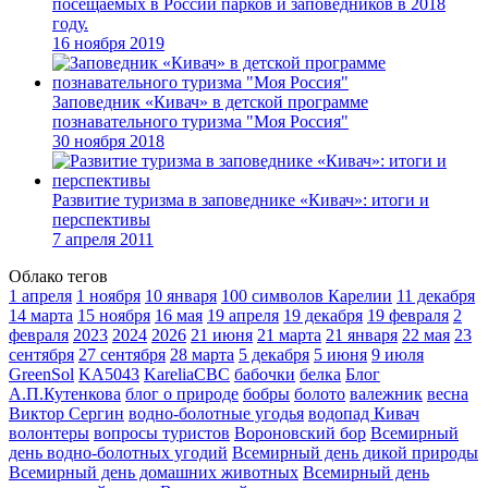
посещаемых в России парков и заповедников в 2018
году.
16 ноября 2019
Заповедник «Кивач» в детской программе
познавательного туризма "Моя Россия"
30 ноября 2018
Развитие туризма в заповеднике «Кивач»: итоги и
перспективы
7 апреля 2011
Облако тегов
1 апреля
1 ноября
10 января
100 символов Карелии
11 декабря
14 марта
15 ноября
16 мая
19 апреля
19 декабря
19 февраля
2
февраля
2023
2024
2026
21 июня
21 марта
21 января
22 мая
23
сентября
27 сентября
28 марта
5 декабря
5 июня
9 июля
GreenSol
KA5043
KareliaCBC
бабочки
белка
Блог
А.П.Кутенкова
блог о природе
бобры
болото
валежник
весна
Виктор Сергин
водно-болотные угодья
водопад Кивач
волонтеры
вопросы туристов
Вороновский бор
Всемирный
день водно-болотных угодий
Всемирный день дикой природы
Всемирный день домашних животных
Всемирный день