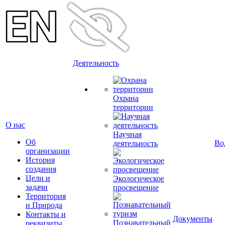
Деятельность
Охрана
территории
О нас
Научная
Об
Во
деятельность
организации
История
создания
Цели и
Экологическое
задачи
просвещение
Территория
и Природа
Контакты и
Документы
Познавательный
реквизиты