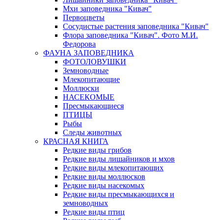
Мхи заповедника "Кивач"
Первоцветы
Сосудистые растения заповедника "Кивач"
Флора заповедника "Кивач". Фото М.И.
Федорова
ФАУНА ЗАПОВЕДНИКА
ФОТОЛОВУШКИ
Земноводные
Млекопитающие
Моллюски
НАСЕКОМЫЕ
Пресмыкающиеся
ПТИЦЫ
Рыбы
Следы животных
КРАСНАЯ КНИГА
Редкие виды грибов
Редкие виды лишайников и мхов
Редкие виды млекопитающих
Редкие виды моллюсков
Редкие виды насекомых
Редкие виды пресмыкающихся и
земноводных
Редкие виды птиц