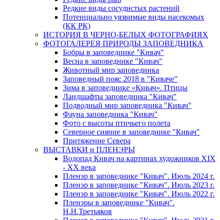
Редкие виды сосудистых растений
Потенциально уязвимые виды насекомых
(КК РК)
ИСТОРИЯ В ЧЕРНО-БЕЛЫХ ФОТОГРАФИЯХ
ФОТОГАЛЕРЕЯ ПРИРОДЫ ЗАПОВЕДНИКА
Бобры в заповеднике "Кивач"
Весна в заповеднике "Кивач"
Животный мир заповедника
Заповедный пояс 2018 в "Киваче"
Зима в заповеднике «Кивач». Птицы
Ландшафты заповедника "Кивач"
Подводный мир заповедника "Кивач"
Фауна заповедника "Кивач"
Фото с высоты птичьего полета
Северное сияние в заповеднике "Кивач"
Притяжение Севера
ВЫСТАВКИ и ПЛЕНЭРЫ
Водопад Кивач на картинах художников XIX
- XX века
Пленэр в заповеднике "Кивач". Июль 2024 г.
Пленэр в заповеднике "Кивач". Июль 2023 г.
Пленэр в заповеднике "Кивач". Июль 2022 г.
Пленэры в заповеднике "Кивач".
Н.Н.Третьяков