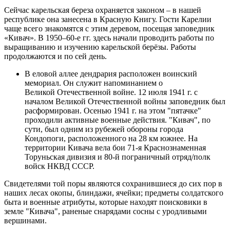
Сейчас карельская береза охраняется законом – в нашей
республике она занесена в Красную Книгу. Гости Карелии
чаще всего знакомятся с этим деревом, посещая заповедник
«Кивач». В 1950–60-е гг. здесь начали проводить работы по
выращиванию и изучению карельской берёзы. Работы
продолжаются и по сей день.
В еловой аллее дендрария расположен воинский
мемориал. Он служит напоминанием о
Великой Отечественной войне. 12 июля 1941 г. с
началом Великой Отечественной войны заповедник был
расформирован. Осенью 1941 г. на этом "пятачке"
проходили активные военные действия. "Кивач", по
сути, был одним из рубежей обороны города
Кондопоги, расположенного на 28 км южнее. На
территории Кивача вела бои 71-я Краснознаменная
Торуньская дивизия и 80-й пограничный отряд/полк
войск НКВД СССР.
Свидетелями той поры являются сохранившиеся до сих пор в
наших лесах окопы, блиндажи, ячейки; предметы солдатского
быта и военные атрибуты, которые находят поисковики в
земле "Кивача", раненые снарядами сосны с уродливыми
вершинами.