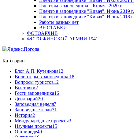
Пленэр в заповеднике "Кивач". Июль 2021 г.
Пленэры в заповеднике "Кивач" 2020 г.
Пленэр в заповеднике "Кивач". Июнь 2019 г.
Пленэр в заповеднике "Кивач". Июнь 2018 г.
Работы разных лет
ВЫСТАВКИ
ФОТОАРХИВ
ФОТО ФИНСКОЙ АРМИИ 1941 г.
Категории
Блог А.П. Кутенкова
12
Волонтеры в заповеднике
18
Вопросы туристов
12
Выставки
2
Гости заповедника
16
Дендрарий
20
Заповедная неделя
7
Заповедные люди
31
История
2
Международные проекты
3
Научные проекты
15
О природе
49