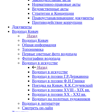
Нормативно-правовые акты
Ведомственные акты
Стратегии и Концепции
Правоустанавливающие документы
Противодействие коррупции
Документы
Водопад Кивач
Назад
Водопад Кивач
Общая информация
Топонимика
Первые цветные фото водопада
Фотографии водопада
Водопад в искусстве
Назад
Водопад в искусстве
Водопад в поэзии Г.Р.Державина
Водопад в поэзии Ф.Н.Глинки
Поездка на Кивач. К.К.Случевский
Водопад в поэзии XVIII - XIX вв.
Водопад в поэзии XX - XXI вв.
Водопад на полотнах художников
Водопад в литературе
Смотреть он-лайн