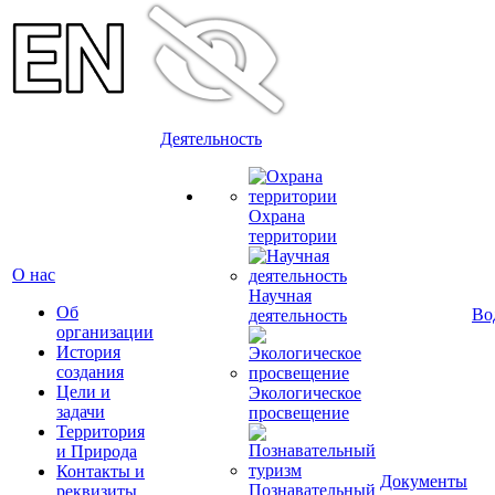
Деятельность
Охрана
территории
О нас
Научная
Об
Во
деятельность
организации
История
создания
Цели и
Экологическое
задачи
просвещение
Территория
и Природа
Контакты и
Документы
Познавательный
реквизиты