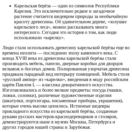
Карельская берёза — один из символов Республики
Карелия. Это исключительно редкое и загадочное
растение считается шедевром природы за необычайную
красоту древесины. Об удивительном дереве, «золушке
карельского леса», можно рассказывать много
интересного. Сегодня это история о том, как люди
использовали «карелку».
Люди стали использовать древесину карельской берёзы еще во
времена неолита — последнюю эпоху каменного века. С
конца ХVIII века из древесины карельской берёзы стали
производить мебель, панели, дверные коробки для дворцов
вельмож и богатых домов. Полированная узорчатая древесина
придавала парадный вид интерьеру помещений. Мебель стиля
«русский ампир» из «карелки», введенная в моду российским
царём Павлом I, — классика декоративного искусства.
Изготавливались и более мелкие предметы: посуда (чашки,
ложки, солонки), различные художественные изделия
(шкатулки, портсигары, письменные приборы, украшения),
которые очень высоко ценились. Истинные шедевры
прикладного искусства из карельской берёзы, созданные
руками русских мастеров-краснодеревщиков и столяров,
демонстрируются ныне в музеях Москвы, Петербурга и
других городов нашей страны и Зарубежья.