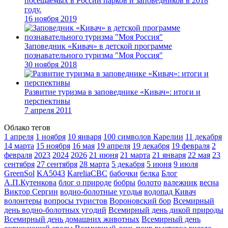
посещаемых в России парков и заповедников в 2018
году.
16 ноября 2019
Заповедник «Кивач» в детской программе
познавательного туризма "Моя Россия"
30 ноября 2018
Развитие туризма в заповеднике «Кивач»: итоги и
перспективы
7 апреля 2011
Облако тегов
1 апреля
1 ноября
10 января
100 символов Карелии
11 декабря
14 марта
15 ноября
16 мая
19 апреля
19 декабря
19 февраля
2
февраля
2023
2024
2026
21 июня
21 марта
21 января
22 мая
23
сентября
27 сентября
28 марта
5 декабря
5 июня
9 июля
GreenSol
KA5043
KareliaCBC
бабочки
белка
Блог
А.П.Кутенкова
блог о природе
бобры
болото
валежник
весна
Виктор Сергин
водно-болотные угодья
водопад Кивач
волонтеры
вопросы туристов
Вороновский бор
Всемирный
день водно-болотных угодий
Всемирный день дикой природы
Всемирный день домашних животных
Всемирный день