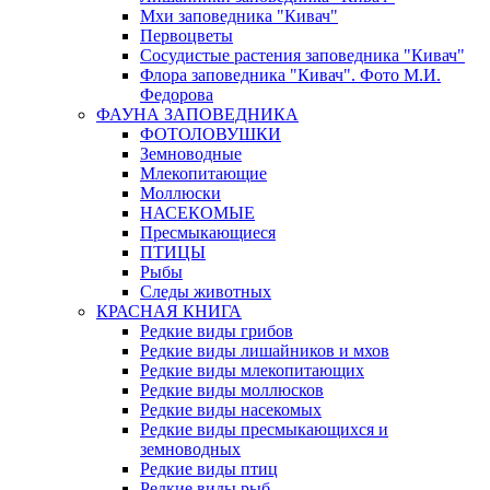
Мхи заповедника "Кивач"
Первоцветы
Сосудистые растения заповедника "Кивач"
Флора заповедника "Кивач". Фото М.И.
Федорова
ФАУНА ЗАПОВЕДНИКА
ФОТОЛОВУШКИ
Земноводные
Млекопитающие
Моллюски
НАСЕКОМЫЕ
Пресмыкающиеся
ПТИЦЫ
Рыбы
Следы животных
КРАСНАЯ КНИГА
Редкие виды грибов
Редкие виды лишайников и мхов
Редкие виды млекопитающих
Редкие виды моллюсков
Редкие виды насекомых
Редкие виды пресмыкающихся и
земноводных
Редкие виды птиц
Редкие виды рыб