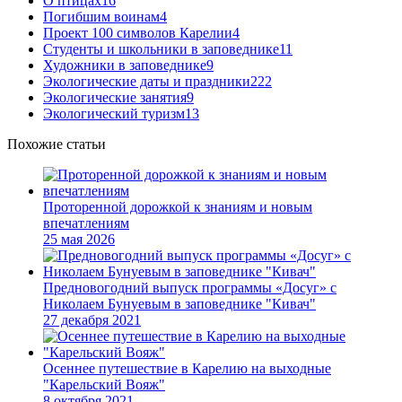
О птицах
16
Погибшим воинам
4
Проект 100 символов Карелии
4
Студенты и школьники в заповеднике
11
Художники в заповеднике
9
Экологические даты и праздники
222
Экологические занятия
9
Экологический туризм
13
Похожие статьи
Проторенной дорожкой к знаниям и новым
впечатлениям
25 мая 2026
Предновогодний выпуск программы «Досуг» с
Николаем Бунуевым в заповеднике "Кивач"
27 декабря 2021
Осеннее путешествие в Карелию на выходные
"Карельский Вояж"
8 октября 2021