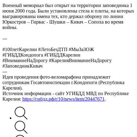
Военный мемориал был открыт на территории заповедника 1
июня 2000 года. Были установлены стела и плиты, на которых
выгравированы имена тех, кто держал оборону по линии
Юркостров – Гирвас - Шушки – Кивач – Сопоха во время
войны.
---
#100летКарелии #ЛетоБезДТП #МыЗаЗОЖ
#ГИБДДКондопога #ГИБДДКарелии
#ВниманиеНаДорогу #КарелияВниманиеНаДорогу
#ЗаповедникКивач
---
Идея проведения фото-веломарафона принадлежит
сотрудникам Госавтоинспекции г.Кондопоги (Республика
Карелия).
Источник информации - сайт УГИБДД МВД по Республике
Карелия:
https://гибдд.рф/r/10/news/item/20447671
.