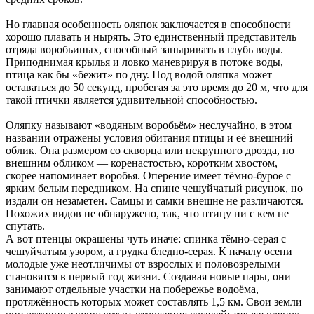
Но главная особенность оляпок заключается в способности
хорошо плавать и нырять. Это единственный представитель
отряда воробьиных, способный заныривать в глубь воды.
Приподнимая крылья и ловко маневрируя в потоке воды,
птица как бы «бежит» по дну. Под водой оляпка может
оставаться до 50 секунд, пробегая за это время до 20 м, что для
такой птички является удивительной способностью.
Оляпку называют «водяным воробьём» неслучайно, в этом
названии отражены условия обитания птицы и её внешний
облик. Она размером со скворца или некрупного дрозда, но
внешним обликом — коренастостью, коротким хвостом,
скорее напоминает воробья. Оперение имеет тёмно-бурое с
ярким белым передником. На спине чешуйчатый рисунок, но
издали он незаметен. Самцы и самки внешне не различаются.
Похожих видов не обнаружено, так, что птицу ни с кем не
спутать.
А вот птенцы окрашены чуть иначе: спинка тёмно-серая с
чешуйчатым узором, а грудка бледно-серая. К началу осени
молодые уже неотличимы от взрослых и половозрелыми
становятся в первый год жизни. Создавая новые пары, они
занимают отдельные участки на побережье водоёма,
протяжённость которых может составлять 1,5 км. Свои земли