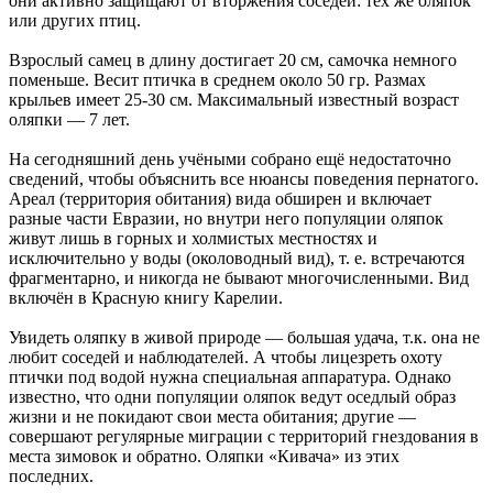
они активно защищают от вторжения соседей: тех же оляпок
или других птиц.
Взрослый самец в длину достигает 20 см, самочка немного
поменьше. Весит птичка в среднем около 50 гр. Размах
крыльев имеет 25-30 см. Максимальный известный возраст
оляпки — 7 лет.
На сегодняшний день учёными собрано ещё недостаточно
сведений, чтобы объяснить все нюансы поведения пернатого.
Ареал (территория обитания) вида обширен и включает
разные части Евразии, но внутри него популяции оляпок
живут лишь в горных и холмистых местностях и
исключительно у воды (околоводный вид), т. е. встречаются
фрагментарно, и никогда не бывают многочисленными. Вид
включён в Красную книгу Карелии.
Увидеть оляпку в живой природе — большая удача, т.к. она не
любит соседей и наблюдателей. А чтобы лицезреть охоту
птички под водой нужна специальная аппаратура. Однако
известно, что одни популяции оляпок ведут оседлый образ
жизни и не покидают свои места обитания; другие —
совершают регулярные миграции с территорий гнездования в
места зимовок и обратно. Оляпки «Кивача» из этих
последних.