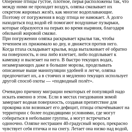
Оперение птицы густое, плотное, перья расположены так, что
между ними не проходит воздух, оляпка смазывает их
секретом жировых желёз, как многие водоплавающие.
Поэтому от погружения в воду птица не намокает. А долго
находиться под водой ей помогают воздушные пузырьки,
которые образуются на перьях во время ныряния, благодаря
обильной жировой смазке.
При погружении оляпка раскрывает крылья так, чтобы
течением их прижимало ко дну, и движется против него.
Когда птаха складывает крылья, вода выталкивает её обратно
на поверхность, и она либо взлетает, либо подплывает к
камешку и вылезает на него. В быстро текущих водах,
незамерзающих даже в большие морозы, проделывать
описанные выше манипуляции удобней и легче, оляпка
предпочитает их, а в стоячих и медленно текущих использует
другой способ охоты — «подводный полёт».
Очевидно причину миграции некоторых её популяций надо
искать именно в этом. Если в местах гнездования зимой
замерзает водная поверхность, создавая препятствие для
прокорма или возникает его дефицит, птицы откочёвывают на
территории с более подходящими условиями, где могут
собираться в небольшие группы, а могут встречаться
одиночно. Оляпке нестрашен 40-градусный мороз, прекрасно
чувствует себя птичка и на снегу. Летает она низко над водой,