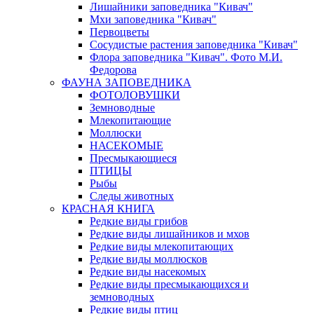
Лишайники заповедника "Кивач"
Мхи заповедника "Кивач"
Первоцветы
Сосудистые растения заповедника "Кивач"
Флора заповедника "Кивач". Фото М.И.
Федорова
ФАУНА ЗАПОВЕДНИКА
ФОТОЛОВУШКИ
Земноводные
Млекопитающие
Моллюски
НАСЕКОМЫЕ
Пресмыкающиеся
ПТИЦЫ
Рыбы
Следы животных
КРАСНАЯ КНИГА
Редкие виды грибов
Редкие виды лишайников и мхов
Редкие виды млекопитающих
Редкие виды моллюсков
Редкие виды насекомых
Редкие виды пресмыкающихся и
земноводных
Редкие виды птиц