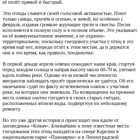
её полёт прямой и быстрый.
Эти птицы славятся своей голосовой активностью. Поют
только самцы, причём и осенью, и зимой, но особенно с
февраля, издавая громкие журчащие трели и свисты. Песня
исполняется в полную силу и в полном объеме. Это указывает
на её коммуникативное значение, а не охранно-
территориальное, поскольку гнездового участка у птиц в это
время ещё нет, впереди отлёт к этим местам, да и держатся
они в это время, как правило, поодиночке.
В первой декаде апреля оляпки покидают наши края, стартуя
перед заходом солнца и набрав высоту около 60-70 м, улетают
вдоль поймы реки. Однако из-за низкой численности
мигрантов наблюдать пролёт практически не удаётся. Об его
окончании судят по факту исчезновения оляпок с участков
реки, на которых они зимовали. По возвращении на прежние
места оляпки охотно гнездятся в своих старых гнёздах,
расположенных вблизи воды, подвергнув их небольшому
ремонту.
Но это уже другая история и происходит она вдали от
заповедника «Кивач». Ближайшие к нему известные места
гнездования этих птиц находятся на севере Карелии в
национальном парке «Паанаярви» и в Ленинградской