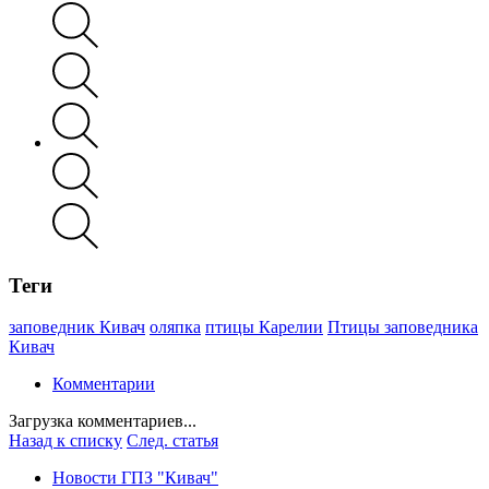
Теги
заповедник Кивач
оляпка
птицы Карелии
Птицы заповедника
Кивач
Комментарии
Загрузка комментариев...
Назад к списку
След. статья
Новости ГПЗ "Кивач"