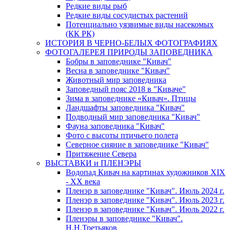
Редкие виды рыб
Редкие виды сосудистых растений
Потенциально уязвимые виды насекомых
(КК РК)
ИСТОРИЯ В ЧЕРНО-БЕЛЫХ ФОТОГРАФИЯХ
ФОТОГАЛЕРЕЯ ПРИРОДЫ ЗАПОВЕДНИКА
Бобры в заповеднике "Кивач"
Весна в заповеднике "Кивач"
Животный мир заповедника
Заповедный пояс 2018 в "Киваче"
Зима в заповеднике «Кивач». Птицы
Ландшафты заповедника "Кивач"
Подводный мир заповедника "Кивач"
Фауна заповедника "Кивач"
Фото с высоты птичьего полета
Северное сияние в заповеднике "Кивач"
Притяжение Севера
ВЫСТАВКИ и ПЛЕНЭРЫ
Водопад Кивач на картинах художников XIX
- XX века
Пленэр в заповеднике "Кивач". Июль 2024 г.
Пленэр в заповеднике "Кивач". Июль 2023 г.
Пленэр в заповеднике "Кивач". Июль 2022 г.
Пленэры в заповеднике "Кивач".
Н.Н.Третьяков