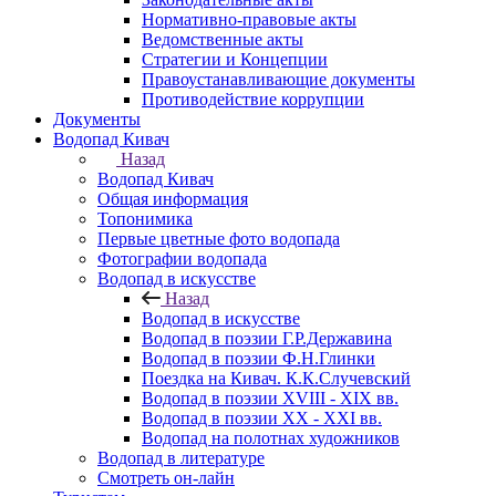
Нормативно-правовые акты
Ведомственные акты
Стратегии и Концепции
Правоустанавливающие документы
Противодействие коррупции
Документы
Водопад Кивач
Назад
Водопад Кивач
Общая информация
Топонимика
Первые цветные фото водопада
Фотографии водопада
Водопад в искусстве
Назад
Водопад в искусстве
Водопад в поэзии Г.Р.Державина
Водопад в поэзии Ф.Н.Глинки
Поездка на Кивач. К.К.Случевский
Водопад в поэзии XVIII - XIX вв.
Водопад в поэзии XX - XXI вв.
Водопад на полотнах художников
Водопад в литературе
Смотреть он-лайн