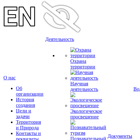
Деятельность
Охрана
территории
О нас
Научная
Об
Во
деятельность
организации
История
создания
Цели и
Экологическое
задачи
просвещение
Территория
и Природа
Контакты и
Документы
Познавательный
реквизиты