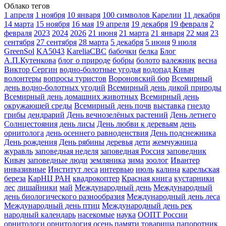
Облако тегов
1 апреля
1 ноября
10 января
100 символов Карелии
11 декабря
14 марта
15 ноября
16 мая
19 апреля
19 декабря
19 февраля
2
февраля
2023
2024
2026
21 июня
21 марта
21 января
22 мая
23
сентября
27 сентября
28 марта
5 декабря
5 июня
9 июля
GreenSol
KA5043
KareliaCBC
бабочки
белка
Блог
А.П.Кутенкова
блог о природе
бобры
болото
валежник
весна
Виктор Сергин
водно-болотные угодья
водопад Кивач
волонтеры
вопросы туристов
Вороновский бор
Всемирный
день водно-болотных угодий
Всемирный день дикой природы
Всемирный день домашних животных
Всемирный день
окружающей среды
Всемирный день почв
выставка
гнездо
грибы
дендрарий
День вечнозелёных растений
День летнего
Солнцестояния
день лисы
День любви к деревьям
день
орнитолога
день осеннего равноденствия
День подснежника
День рождения
День рябины
деревья
дети
жемчужница
журавль
заповедная неделя
заповедная Россия
заповедник
Кивач
заповедные люди
земляника
зима
зоолог
Ивантер
инвазивные
Институт леса
интервью
июль
калина
карельская
береза
КарНЦ РАН
квадрокоптер
Красная книга
кустарники
лес
лишайники
май
Международный день
Международный
день биологического разнообразия
Международный день леса
Международный день птиц
Международный день рек
народный календарь
насекомые
наука
ООПТ России
орнитологи
орнитология
осень
памяти товарища
папоротник