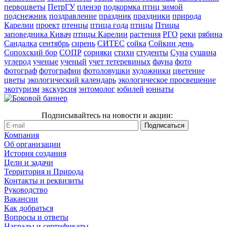
первоцветы
ПетрГУ
пленэр
подкормка птиц зимой
подснежник
поздравление
праздник
праздники
природа
Карелии
проект
птенцы
птица года
птицы
Птицы
заповедника Кивач
птицы Карелии
растения
РГО
реки
рябина
Сандалка
сентябрь
сирень
СИТЕС
сойка
Сойкин день
Сопохский бор
СОПР
сорняки
стихи
студенты
Суна
сушина
углерод
ученые
ученый
учет тетеревиных
фауна
фото
фотограф
фотографии
фотоловушки
художники
цветение
цветы
экологический календарь
экологическое просвещение
экотуризм
экскурсия
энтомолог
юбилей
юннаты
Подписывайтесь на новости и акции:
Компания
Об организации
История создания
Цели и задачи
Территория и Природа
Контакты и реквизиты
Руководство
Вакансии
Как добраться
Вопросы и ответы
Награды и сертификаты