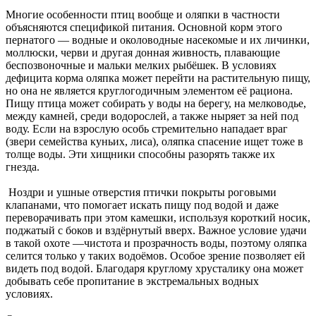
Многие особенности птиц вообще и оляпки в частности
объясняются спецификой питания. Основной корм этого
пернатого — водные и околоводные насекомые и их личинки,
моллюски, черви и другая донная живность, плавающие
беспозвоночные и мальки мелких рыбёшек. В условиях
дефицита корма оляпка может перейти на растительную пищу,
но она не является круглогодичным элементом её рациона.
Пищу птица может собирать у воды на берегу, на мелководье,
между камней, среди водорослей, а также ныряет за ней под
воду. Если на взрослую особь стремительно нападает враг
(звери семейства куньих, лиса), оляпка спасение ищет тоже в
толще воды. Эти хищники способны разорять также их
гнезда.
Ноздри и ушные отверстия птички покрыты роговыми
клапанами, что помогает искать пищу под водой и даже
переворачивать при этом камешки, используя короткий носик,
поджатый с боков и вздёрнутый вверх. Важное условие удачи
в такой охоте —чистота и прозрачность воды, поэтому оляпка
селится только у таких водоёмов. Особое зрение позволяет ей
видеть под водой. Благодаря круглому хрусталику она может
добывать себе пропитание в экстремальных водных
условиях.