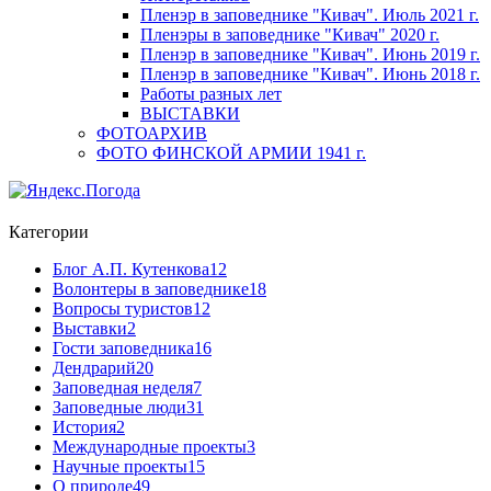
Пленэр в заповеднике "Кивач". Июль 2021 г.
Пленэры в заповеднике "Кивач" 2020 г.
Пленэр в заповеднике "Кивач". Июнь 2019 г.
Пленэр в заповеднике "Кивач". Июнь 2018 г.
Работы разных лет
ВЫСТАВКИ
ФОТОАРХИВ
ФОТО ФИНСКОЙ АРМИИ 1941 г.
Категории
Блог А.П. Кутенкова
12
Волонтеры в заповеднике
18
Вопросы туристов
12
Выставки
2
Гости заповедника
16
Дендрарий
20
Заповедная неделя
7
Заповедные люди
31
История
2
Международные проекты
3
Научные проекты
15
О природе
49