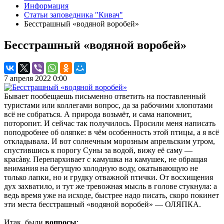
Информация
Статьи заповедника "Кивач"
Бесстрашный «водяной воробей»
Бесстрашный «водяной воробей»
7 апреля 2022 0:00
Бывает пообещаешь письменно ответить на поставленный
туристами или коллегами вопрос, да за рабочими хлопотами
всё не собраться. А природа возьмёт, и сама напомнит,
поторопит. И сейчас так получилось. Просили меня написать
поподробнее об оляпке: в чём особенность этой птицы, а я всё
откладывала. И вот солнечным морозным апрельским утром,
спустившись к порогу Суны за водой, вижу её саму —
красàву. Перепархивает с камушка на камушек, не обращая
внимания на бегущую холодную воду, окатывающую не
только лапки, но и грудку отважной птички. От восхищения
дух захватило, и тут же тревожная мысль в голове стукнула: а
ведь время уже на исходе, быстрее надо писать, скоро покинет
эти места бесстрашный «водяной воробей» — ОЛЯПКА.
Итак, были
вопросы
: