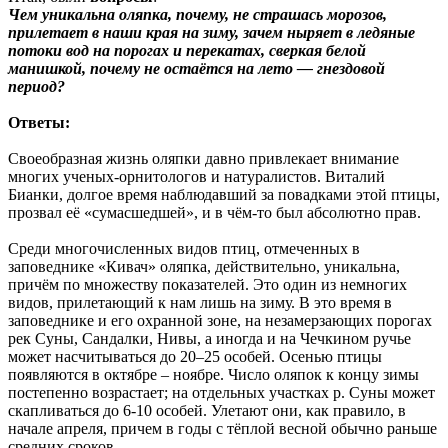
Чем уникальна оляпка, почему, не страшась морозов,
прилетает в наши края на зиму, зачем ныряет в ледяные
потоки вод на порогах и перекатах, сверкая белой
манишкой, почему не остаётся на лето — гнездовой
период?
Ответы:
Своеобразная жизнь оляпки давно привлекает внимание
многих ученых-орнитологов и натуралистов. Виталий
Бианки, долгое время наблюдавший за повадками этой птицы,
прозвал её «сумасшедшей», и в чём-то был абсолютно прав.
Среди многочисленных видов птиц, отмеченных в
заповеднике «Кивач» оляпка, действительно, уникальна,
причём по множеству показателей. Это один из немногих
видов, прилетающий к нам лишь на зиму. В это время в
заповеднике и его охранной зоне, на незамерзающих порогах
рек Суны, Сандалки, Нивы, а иногда и на Чечкином ручье
может насчитываться до 20–25 особей. Осенью птицы
появляются в октябре – ноябре. Число оляпок к концу зимы
постепенно возрастает; на отдельных участках р. Суны может
скапливаться до 6-10 особей. Улетают они, как правило, в
начале апреля, причем в годы с тёплой весной обычно раньше
средних сроков.