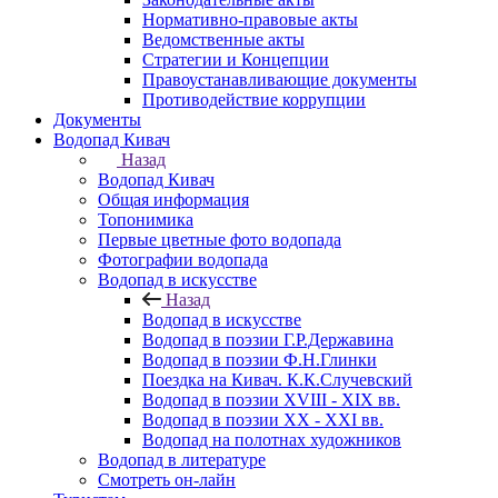
Нормативно-правовые акты
Ведомственные акты
Стратегии и Концепции
Правоустанавливающие документы
Противодействие коррупции
Документы
Водопад Кивач
Назад
Водопад Кивач
Общая информация
Топонимика
Первые цветные фото водопада
Фотографии водопада
Водопад в искусстве
Назад
Водопад в искусстве
Водопад в поэзии Г.Р.Державина
Водопад в поэзии Ф.Н.Глинки
Поездка на Кивач. К.К.Случевский
Водопад в поэзии XVIII - XIX вв.
Водопад в поэзии XX - XXI вв.
Водопад на полотнах художников
Водопад в литературе
Смотреть он-лайн