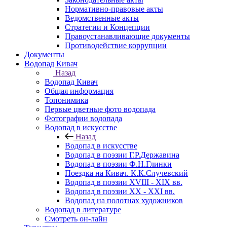
Нормативно-правовые акты
Ведомственные акты
Стратегии и Концепции
Правоустанавливающие документы
Противодействие коррупции
Документы
Водопад Кивач
Назад
Водопад Кивач
Общая информация
Топонимика
Первые цветные фото водопада
Фотографии водопада
Водопад в искусстве
Назад
Водопад в искусстве
Водопад в поэзии Г.Р.Державина
Водопад в поэзии Ф.Н.Глинки
Поездка на Кивач. К.К.Случевский
Водопад в поэзии XVIII - XIX вв.
Водопад в поэзии XX - XXI вв.
Водопад на полотнах художников
Водопад в литературе
Смотреть он-лайн