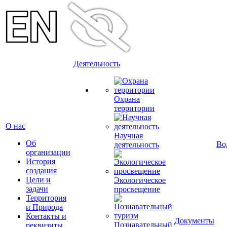
Деятельность
Охрана
территории
О нас
Научная
Об
Во
деятельность
организации
История
создания
Цели и
Экологическое
задачи
просвещение
Территория
и Природа
Контакты и
Документы
Познавательный
реквизиты