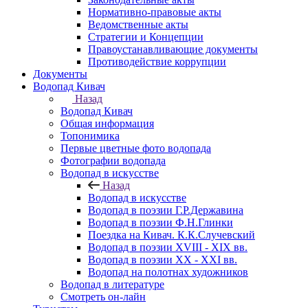
Нормативно-правовые акты
Ведомственные акты
Стратегии и Концепции
Правоустанавливающие документы
Противодействие коррупции
Документы
Водопад Кивач
Назад
Водопад Кивач
Общая информация
Топонимика
Первые цветные фото водопада
Фотографии водопада
Водопад в искусстве
Назад
Водопад в искусстве
Водопад в поэзии Г.Р.Державина
Водопад в поэзии Ф.Н.Глинки
Поездка на Кивач. К.К.Случевский
Водопад в поэзии XVIII - XIX вв.
Водопад в поэзии XX - XXI вв.
Водопад на полотнах художников
Водопад в литературе
Смотреть он-лайн