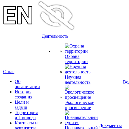
Деятельность
Охрана
территории
О нас
Научная
Об
Во
деятельность
организации
История
создания
Цели и
Экологическое
задачи
просвещение
Территория
и Природа
Контакты и
Документы
Познавательный
реквизиты