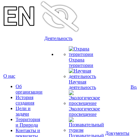
Деятельность
Охрана
территории
О нас
Научная
Об
Во
деятельность
организации
История
создания
Цели и
Экологическое
задачи
просвещение
Территория
и Природа
Контакты и
Документы
Познавательный
реквизиты