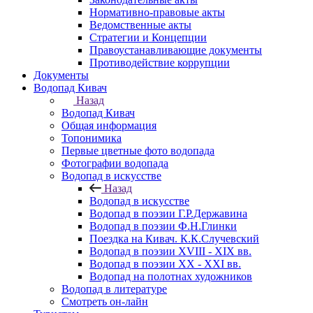
Нормативно-правовые акты
Ведомственные акты
Стратегии и Концепции
Правоустанавливающие документы
Противодействие коррупции
Документы
Водопад Кивач
Назад
Водопад Кивач
Общая информация
Топонимика
Первые цветные фото водопада
Фотографии водопада
Водопад в искусстве
Назад
Водопад в искусстве
Водопад в поэзии Г.Р.Державина
Водопад в поэзии Ф.Н.Глинки
Поездка на Кивач. К.К.Случевский
Водопад в поэзии XVIII - XIX вв.
Водопад в поэзии XX - XXI вв.
Водопад на полотнах художников
Водопад в литературе
Смотреть он-лайн