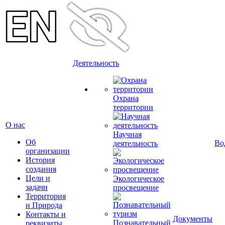
Деятельность
Охрана
территории
О нас
Научная
Об
Во
деятельность
организации
История
создания
Цели и
Экологическое
задачи
просвещение
Территория
и Природа
Контакты и
Документы
Познавательный
реквизиты