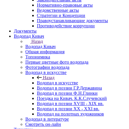
Нормативно-правовые акты
Ведомственные акты
Стратегии и Концепции
Правоустанавливающие документы
Противодействие коррупции
Документы
Водопад Кивач
Назад
Водопад Кивач
Общая информация
Топонимика
Первые цветные фото водопада
Фотографии водопада
Водопад в искусстве
Назад
Водопад в искусстве
Водопад в поэзии Г.Р.Державина
Водопад в поэзии Ф.Н.Глинки
Поездка на Кивач. К.К.Случевский
Водопад в поэзии XVIII - XIX вв.
Водопад в поэзии XX - XXI вв.
Водопад на полотнах художников
Водопад в литературе
Смотреть он-лайн