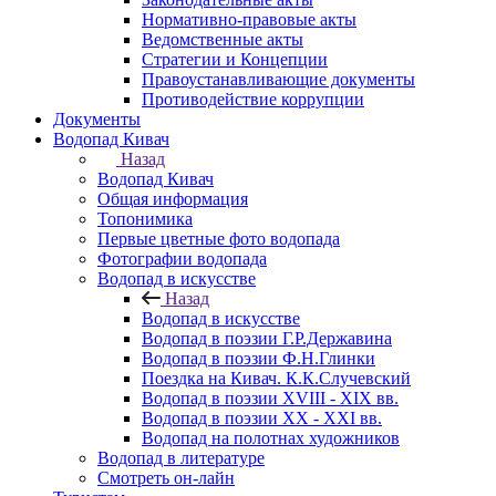
Нормативно-правовые акты
Ведомственные акты
Стратегии и Концепции
Правоустанавливающие документы
Противодействие коррупции
Документы
Водопад Кивач
Назад
Водопад Кивач
Общая информация
Топонимика
Первые цветные фото водопада
Фотографии водопада
Водопад в искусстве
Назад
Водопад в искусстве
Водопад в поэзии Г.Р.Державина
Водопад в поэзии Ф.Н.Глинки
Поездка на Кивач. К.К.Случевский
Водопад в поэзии XVIII - XIX вв.
Водопад в поэзии XX - XXI вв.
Водопад на полотнах художников
Водопад в литературе
Смотреть он-лайн