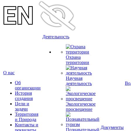
Деятельность
Охрана
территории
О нас
Научная
Об
Во
деятельность
организации
История
создания
Цели и
Экологическое
задачи
просвещение
Территория
и Природа
Контакты и
Документы
Познавательный
реквизиты