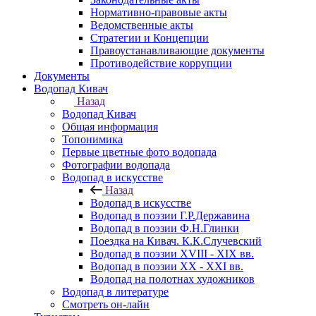
Нормативно-правовые акты
Ведомственные акты
Стратегии и Концепции
Правоустанавливающие документы
Противодействие коррупции
Документы
Водопад Кивач
Назад
Водопад Кивач
Общая информация
Топонимика
Первые цветные фото водопада
Фотографии водопада
Водопад в искусстве
Назад
Водопад в искусстве
Водопад в поэзии Г.Р.Державина
Водопад в поэзии Ф.Н.Глинки
Поездка на Кивач. К.К.Случевский
Водопад в поэзии XVIII - XIX вв.
Водопад в поэзии XX - XXI вв.
Водопад на полотнах художников
Водопад в литературе
Смотреть он-лайн