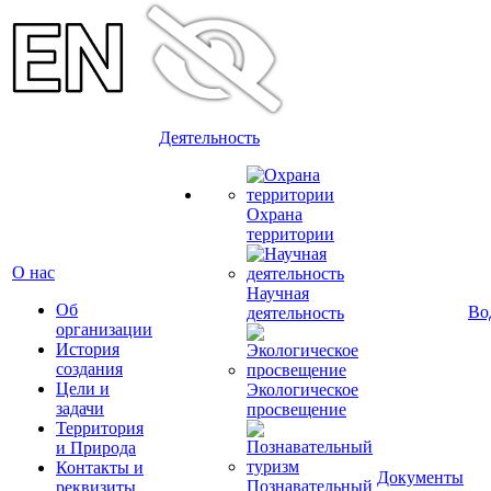
Деятельность
Охрана
территории
О нас
Научная
Об
Во
деятельность
организации
История
создания
Цели и
Экологическое
задачи
просвещение
Территория
и Природа
Контакты и
Документы
Познавательный
реквизиты