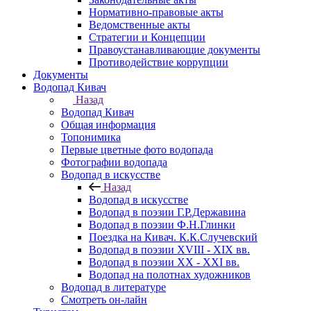
Нормативно-правовые акты
Ведомственные акты
Стратегии и Концепции
Правоустанавливающие документы
Противодействие коррупции
Документы
Водопад Кивач
Назад
Водопад Кивач
Общая информация
Топонимика
Первые цветные фото водопада
Фотографии водопада
Водопад в искусстве
Назад
Водопад в искусстве
Водопад в поэзии Г.Р.Державина
Водопад в поэзии Ф.Н.Глинки
Поездка на Кивач. К.К.Случевский
Водопад в поэзии XVIII - XIX вв.
Водопад в поэзии XX - XXI вв.
Водопад на полотнах художников
Водопад в литературе
Смотреть он-лайн