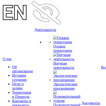
Деятельность
Охрана
территории
О нас
Научная
Об
Во
деятельность
организации
История
создания
Цели и
Экологическое
задачи
просвещение
Территория
и Природа
Контакты и
Документы
Познавательный
реквизиты