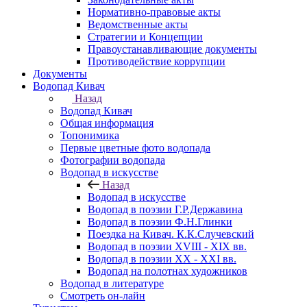
Нормативно-правовые акты
Ведомственные акты
Стратегии и Концепции
Правоустанавливающие документы
Противодействие коррупции
Документы
Водопад Кивач
Назад
Водопад Кивач
Общая информация
Топонимика
Первые цветные фото водопада
Фотографии водопада
Водопад в искусстве
Назад
Водопад в искусстве
Водопад в поэзии Г.Р.Державина
Водопад в поэзии Ф.Н.Глинки
Поездка на Кивач. К.К.Случевский
Водопад в поэзии XVIII - XIX вв.
Водопад в поэзии XX - XXI вв.
Водопад на полотнах художников
Водопад в литературе
Смотреть он-лайн