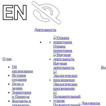
Деятельность
Охрана
территории
О нас
Научная
Об
Во
деятельность
организации
История
создания
Цели и
Экологическое
задачи
просвещение
Территория
и Природа
Контакты и
Документы
Познавательный
реквизиты