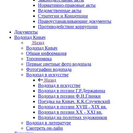
Нормативно-правовые акты
Ведомственные акты
Стратегии и Концепции
Правоустанавливающие документы
Противодействие коррупции
Документы
Водопад Кивач
Назад
Водопад Кивач
Общая информация
Топонимика
Первые цветные фото водопада
Фотографии водопада
Водопад в искусстве
Назад
Водопад в искусстве
Водопад в поэзии Г.Р.Державина
Водопад в поэзии Ф.Н.Глинки
Поездка на Кивач. К.К.Случевский
Водопад в поэзии XVIII - XIX вв.
Водопад в поэзии XX - XXI вв.
Водопад на полотнах художников
Водопад в литературе
Смотреть он-лайн