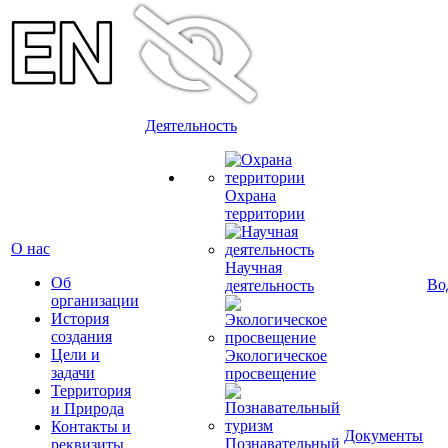
Деятельность
Охрана
территории
О нас
Научная
Об
Во
деятельность
организации
История
создания
Цели и
Экологическое
задачи
просвещение
Территория
и Природа
Контакты и
Документы
Познавательный
реквизиты