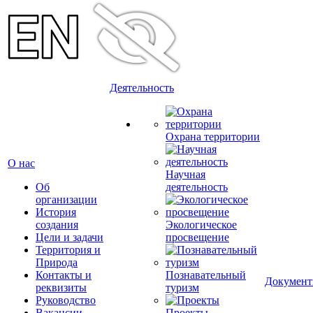
Деятельность
Охрана территории
О нас
Научная
Об
деятельность
организации
История
создания
Экологическое
Цели и задачи
просвещение
Территория и
Природа
Контакты и
Познавательный
Докумен
реквизиты
туризм
Руководство
Вакансии
Проекты