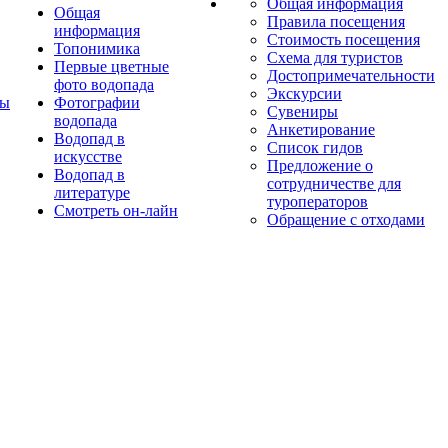
Общая информация
Общая
Правила посещения
информация
Стоимость посещения
Топонимика
Схема для туристов
Первые цветные
Достопримечательности
фото водопада
Экскурсии
ты
Фотографии
Сувениры
водопада
Анкетирование
Водопад в
Список гидов
искусстве
Предложение о
Водопад в
сотрудничестве для
литературе
туроператоров
Смотреть он-лайн
Обращение с отходами