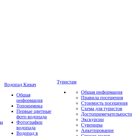
Туристам
Водопад Кивач
Общая информация
Общая
Правила посещения
информация
Стоимость посещения
Топонимика
Схема для туристов
Первые цветные
Достопримечательности
фото водопада
Экскурсии
ты
Фотографии
Сувениры
водопада
Анкетирование
Водопад в
Список гидов