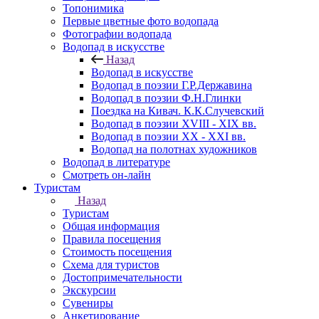
Топонимика
Первые цветные фото водопада
Фотографии водопада
Водопад в искусстве
Назад
Водопад в искусстве
Водопад в поэзии Г.Р.Державина
Водопад в поэзии Ф.Н.Глинки
Поездка на Кивач. К.К.Случевский
Водопад в поэзии XVIII - XIX вв.
Водопад в поэзии XX - XXI вв.
Водопад на полотнах художников
Водопад в литературе
Смотреть он-лайн
Туристам
Назад
Туристам
Общая информация
Правила посещения
Стоимость посещения
Схема для туристов
Достопримечательности
Экскурсии
Сувениры
Анкетирование