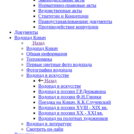
Нормативно-правовые акты
Ведомственные акты
Стратегии и Концепции
Правоустанавливающие документы
Противодействие коррупции
Документы
Водопад Кивач
Назад
Водопад Кивач
Общая информация
Топонимика
Первые цветные фото водопада
Фотографии водопада
Водопад в искусстве
Назад
Водопад в искусстве
Водопад в поэзии Г.Р.Державина
Водопад в поэзии Ф.Н.Глинки
Поездка на Кивач. К.К.Случевский
Водопад в поэзии XVIII - XIX вв.
Водопад в поэзии XX - XXI вв.
Водопад на полотнах художников
Водопад в литературе
Смотреть он-лайн