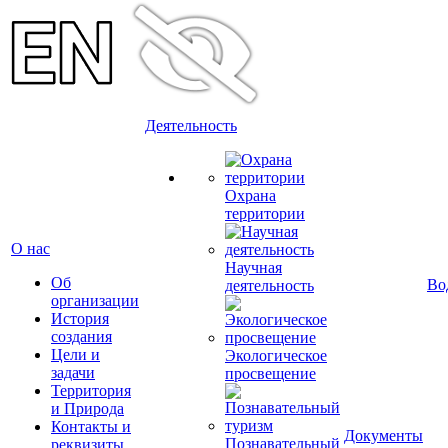
Деятельность
Охрана
территории
О нас
Научная
Об
Во
деятельность
организации
История
создания
Цели и
Экологическое
задачи
просвещение
Территория
и Природа
Контакты и
Документы
Познавательный
реквизиты