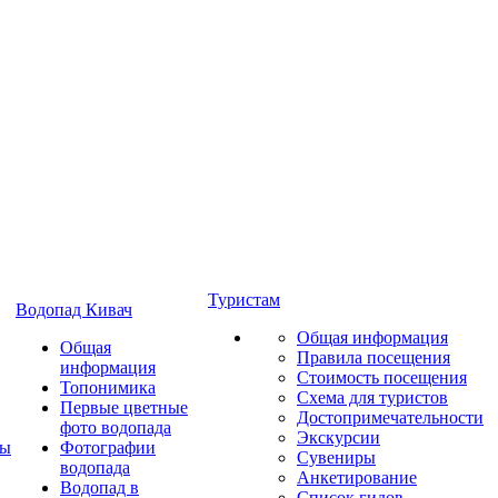
Туристам
Водопад Кивач
Общая информация
Общая
Правила посещения
информация
Стоимость посещения
Топонимика
Схема для туристов
Первые цветные
Достопримечательности
фото водопада
Экскурсии
ты
Фотографии
Сувениры
водопада
Анкетирование
Водопад в
Список гидов