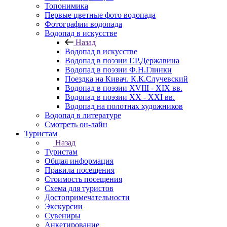
Топонимика
Первые цветные фото водопада
Фотографии водопада
Водопад в искусстве
Назад
Водопад в искусстве
Водопад в поэзии Г.Р.Державина
Водопад в поэзии Ф.Н.Глинки
Поездка на Кивач. К.К.Случевский
Водопад в поэзии XVIII - XIX вв.
Водопад в поэзии XX - XXI вв.
Водопад на полотнах художников
Водопад в литературе
Смотреть он-лайн
Туристам
Назад
Туристам
Общая информация
Правила посещения
Стоимость посещения
Схема для туристов
Достопримечательности
Экскурсии
Сувениры
Анкетирование