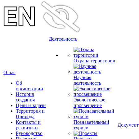
Деятельность
Охрана территории
О нас
Научная
Об
деятельность
организации
История
создания
Экологическое
Цели и задачи
просвещение
Территория и
Природа
Контакты и
Познавательный
Докумен
реквизиты
туризм
Руководство
Вакансии
Проекты