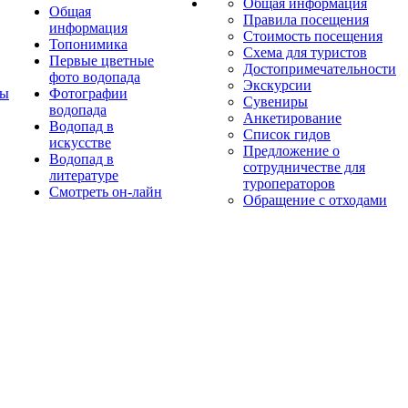
Общая информация
Общая
Правила посещения
информация
Стоимость посещения
Топонимика
Схема для туристов
Первые цветные
Достопримечательности
фото водопада
Экскурсии
ты
Фотографии
Сувениры
водопада
Анкетирование
Водопад в
Список гидов
искусстве
Предложение о
Водопад в
сотрудничестве для
литературе
туроператоров
Смотреть он-лайн
Обращение с отходами