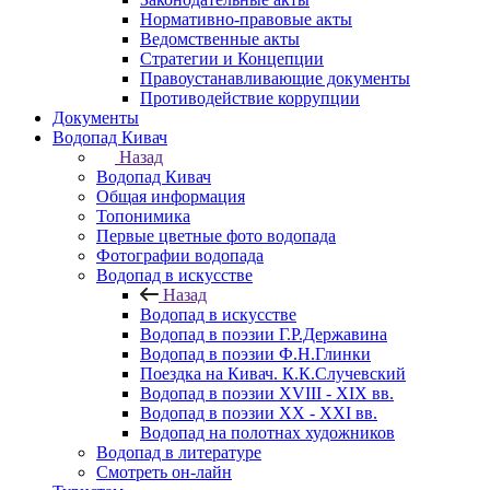
Нормативно-правовые акты
Ведомственные акты
Стратегии и Концепции
Правоустанавливающие документы
Противодействие коррупции
Документы
Водопад Кивач
Назад
Водопад Кивач
Общая информация
Топонимика
Первые цветные фото водопада
Фотографии водопада
Водопад в искусстве
Назад
Водопад в искусстве
Водопад в поэзии Г.Р.Державина
Водопад в поэзии Ф.Н.Глинки
Поездка на Кивач. К.К.Случевский
Водопад в поэзии XVIII - XIX вв.
Водопад в поэзии XX - XXI вв.
Водопад на полотнах художников
Водопад в литературе
Смотреть он-лайн