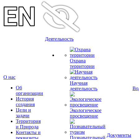
Деятельность
Охрана
территории
О нас
Научная
Об
Во
деятельность
организации
История
создания
Цели и
Экологическое
задачи
просвещение
Территория
и Природа
Контакты и
Документы
Познавательный
реквизиты