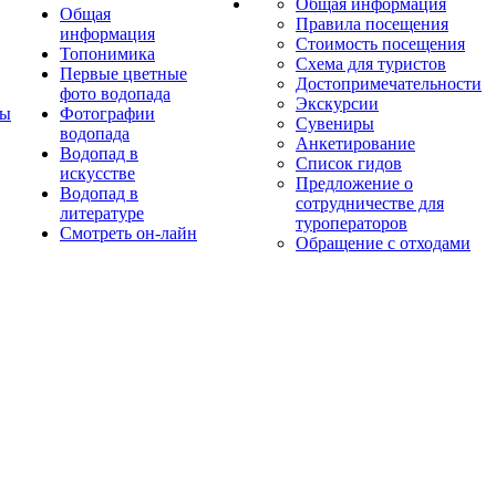
Общая информация
Общая
Правила посещения
информация
Стоимость посещения
Топонимика
Схема для туристов
Первые цветные
Достопримечательности
фото водопада
Экскурсии
ты
Фотографии
Сувениры
водопада
Анкетирование
Водопад в
Список гидов
искусстве
Предложение о
Водопад в
сотрудничестве для
литературе
туроператоров
Смотреть он-лайн
Обращение с отходами