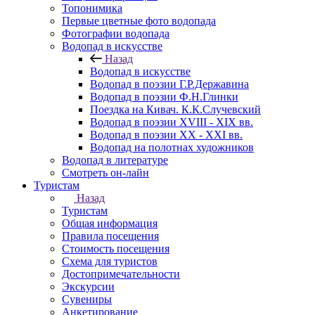
Топонимика
Первые цветные фото водопада
Фотографии водопада
Водопад в искусстве
Назад
Водопад в искусстве
Водопад в поэзии Г.Р.Державина
Водопад в поэзии Ф.Н.Глинки
Поездка на Кивач. К.К.Случевский
Водопад в поэзии XVIII - XIX вв.
Водопад в поэзии XX - XXI вв.
Водопад на полотнах художников
Водопад в литературе
Смотреть он-лайн
Туристам
Назад
Туристам
Общая информация
Правила посещения
Стоимость посещения
Схема для туристов
Достопримечательности
Экскурсии
Сувениры
Анкетирование