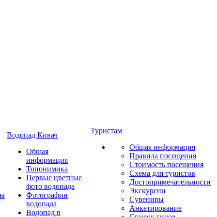
Туристам
Водопад Кивач
Общая информация
Общая
Правила посещения
информация
Стоимость посещения
Топонимика
Схема для туристов
Первые цветные
Достопримечательности
фото водопада
Экскурсии
ты
Фотографии
Сувениры
водопада
Анкетирование
Водопад в
Список гидов