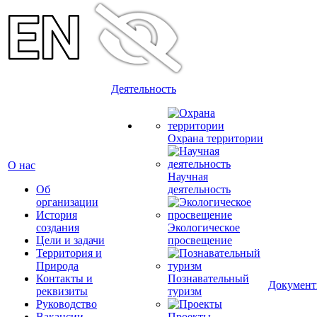
Деятельность
Охрана территории
О нас
Научная
Об
деятельность
организации
История
создания
Экологическое
Цели и задачи
просвещение
Территория и
Природа
Контакты и
Познавательный
Докумен
реквизиты
туризм
Руководство
Вакансии
Проекты