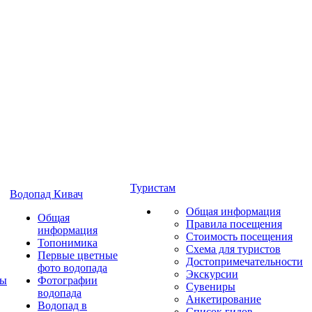
Туристам
Водопад Кивач
Общая информация
Общая
Правила посещения
информация
Стоимость посещения
Топонимика
Схема для туристов
Первые цветные
Достопримечательности
фото водопада
Экскурсии
ты
Фотографии
Сувениры
водопада
Анкетирование
Водопад в
Список гидов