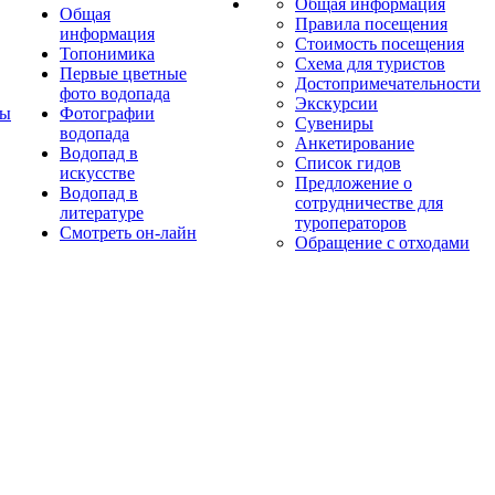
Общая информация
Общая
Правила посещения
информация
Стоимость посещения
Топонимика
Схема для туристов
Первые цветные
Достопримечательности
фото водопада
Экскурсии
ты
Фотографии
Сувениры
водопада
Анкетирование
Водопад в
Список гидов
искусстве
Предложение о
Водопад в
сотрудничестве для
литературе
туроператоров
Смотреть он-лайн
Обращение с отходами