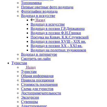
Топонимика
Первые цветные фото водопада
Фотографии водопада
Водопад в искусстве
Назад
Водопад в искусстве
Водопад в поэзии Г.Р.Державина
Водопад в поэзии Ф.Н.Глинки
Поездка на Кивач. К.К.Случевский
Водопад в поэзии XVIII - XIX вв.
Водопад в поэзии XX - XXI вв.
Водопад на полотнах художников
Водопад в литературе
Смотреть он-лайн
Туристам
Назад
Туристам
Общая информация
Правила посещения
Стоимость посещения
Схема для туристов
Достопримечательности
Экскурсии
Сувениры
Анкетирование