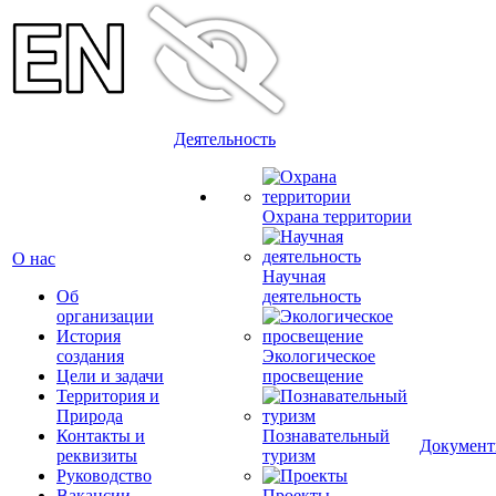
Деятельность
Охрана территории
О нас
Научная
Об
деятельность
организации
История
создания
Экологическое
Цели и задачи
просвещение
Территория и
Природа
Контакты и
Познавательный
Докумен
реквизиты
туризм
Руководство
Вакансии
Проекты