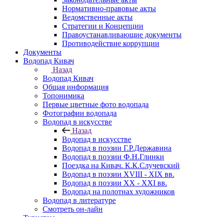
Нормативно-правовые акты
Ведомственные акты
Стратегии и Концепции
Правоустанавливающие документы
Противодействие коррупции
Документы
Водопад Кивач
Назад
Водопад Кивач
Общая информация
Топонимика
Первые цветные фото водопада
Фотографии водопада
Водопад в искусстве
Назад
Водопад в искусстве
Водопад в поэзии Г.Р.Державина
Водопад в поэзии Ф.Н.Глинки
Поездка на Кивач. К.К.Случевский
Водопад в поэзии XVIII - XIX вв.
Водопад в поэзии XX - XXI вв.
Водопад на полотнах художников
Водопад в литературе
Смотреть он-лайн