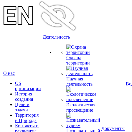
Деятельность
Охрана
территории
О нас
Научная
Об
Во
деятельность
организации
История
создания
Цели и
Экологическое
задачи
просвещение
Территория
и Природа
Контакты и
Документы
Познавательный
реквизиты