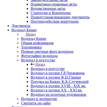
Нормативно-правовые акты
Ведомственные акты
Стратегии и Концепции
Правоустанавливающие документы
Противодействие коррупции
Документы
Водопад Кивач
Назад
Водопад Кивач
Общая информация
Топонимика
Первые цветные фото водопада
Фотографии водопада
Водопад в искусстве
Назад
Водопад в искусстве
Водопад в поэзии Г.Р.Державина
Водопад в поэзии Ф.Н.Глинки
Поездка на Кивач. К.К.Случевский
Водопад в поэзии XVIII - XIX вв.
Водопад в поэзии XX - XXI вв.
Водопад на полотнах художников
Водопад в литературе
Смотреть он-лайн