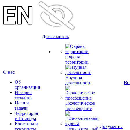
Деятельность
Охрана
территории
О нас
Научная
Об
Во
деятельность
организации
История
создания
Цели и
Экологическое
задачи
просвещение
Территория
и Природа
Контакты и
Документы
Познавательный
реквизиты