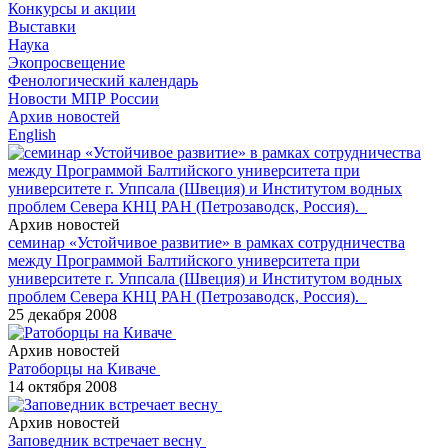
Конкурсы и акции
Выставки
Наука
Экопросвещение
Фенологический календарь
Новости МПР России
Архив новостей
English
Архив новостей
семинар «Устойчивое развитие» в рамках сотрудничества
между Программой Балтийского университета при
университете г. Уппсала (Швеция) и Институтом водных
проблем Севера КНЦ РАН (Петрозаводск, Россия).
25 декабря 2008
Архив новостей
Ратоборцы на Киваче
14 октября 2008
Архив новостей
Заповедник встречает весну