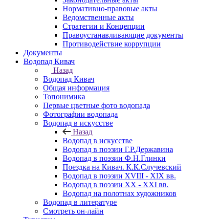
Нормативно-правовые акты
Ведомственные акты
Стратегии и Концепции
Правоустанавливающие документы
Противодействие коррупции
Документы
Водопад Кивач
Назад
Водопад Кивач
Общая информация
Топонимика
Первые цветные фото водопада
Фотографии водопада
Водопад в искусстве
Назад
Водопад в искусстве
Водопад в поэзии Г.Р.Державина
Водопад в поэзии Ф.Н.Глинки
Поездка на Кивач. К.К.Случевский
Водопад в поэзии XVIII - XIX вв.
Водопад в поэзии XX - XXI вв.
Водопад на полотнах художников
Водопад в литературе
Смотреть он-лайн