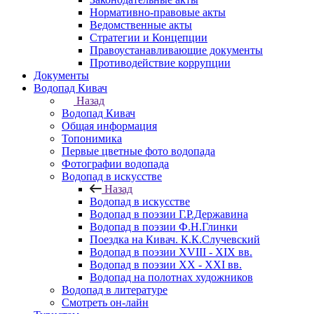
Нормативно-правовые акты
Ведомственные акты
Стратегии и Концепции
Правоустанавливающие документы
Противодействие коррупции
Документы
Водопад Кивач
Назад
Водопад Кивач
Общая информация
Топонимика
Первые цветные фото водопада
Фотографии водопада
Водопад в искусстве
Назад
Водопад в искусстве
Водопад в поэзии Г.Р.Державина
Водопад в поэзии Ф.Н.Глинки
Поездка на Кивач. К.К.Случевский
Водопад в поэзии XVIII - XIX вв.
Водопад в поэзии XX - XXI вв.
Водопад на полотнах художников
Водопад в литературе
Смотреть он-лайн