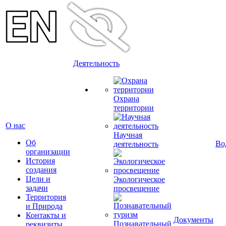
Деятельность
Охрана
территории
О нас
Научная
Об
Во
деятельность
организации
История
создания
Цели и
Экологическое
задачи
просвещение
Территория
и Природа
Контакты и
Документы
Познавательный
реквизиты