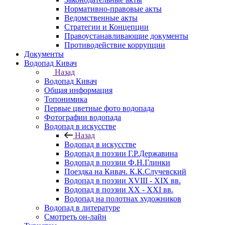
Нормативно-правовые акты
Ведомственные акты
Стратегии и Концепции
Правоустанавливающие документы
Противодействие коррупции
Документы
Водопад Кивач
Назад
Водопад Кивач
Общая информация
Топонимика
Первые цветные фото водопада
Фотографии водопада
Водопад в искусстве
Назад
Водопад в искусстве
Водопад в поэзии Г.Р.Державина
Водопад в поэзии Ф.Н.Глинки
Поездка на Кивач. К.К.Случевский
Водопад в поэзии XVIII - XIX вв.
Водопад в поэзии XX - XXI вв.
Водопад на полотнах художников
Водопад в литературе
Смотреть он-лайн