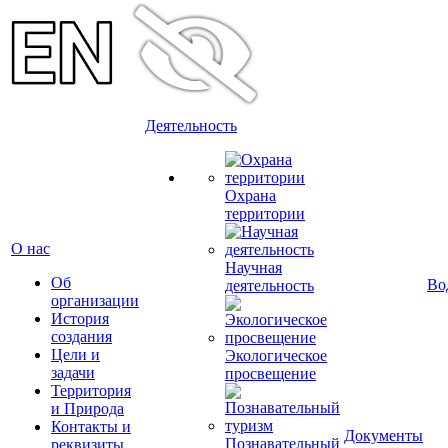
Деятельность
Охрана
территории
О нас
Научная
Об
Во
деятельность
организации
История
создания
Цели и
Экологическое
задачи
просвещение
Территория
и Природа
Контакты и
Документы
Познавательный
реквизиты