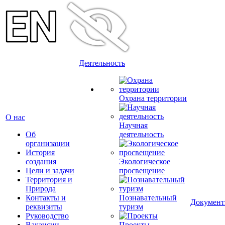
Деятельность
Охрана территории
О нас
Научная
Об
деятельность
организации
История
создания
Экологическое
Цели и задачи
просвещение
Территория и
Природа
Контакты и
Познавательный
Докумен
реквизиты
туризм
Руководство
Вакансии
Проекты