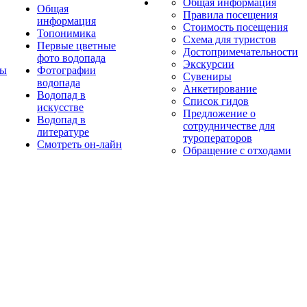
Общая информация
Общая
Правила посещения
информация
Стоимость посещения
Топонимика
Схема для туристов
Первые цветные
Достопримечательности
фото водопада
Экскурсии
ты
Фотографии
Сувениры
водопада
Анкетирование
Водопад в
Список гидов
искусстве
Предложение о
Водопад в
сотрудничестве для
литературе
туроператоров
Смотреть он-лайн
Обращение с отходами