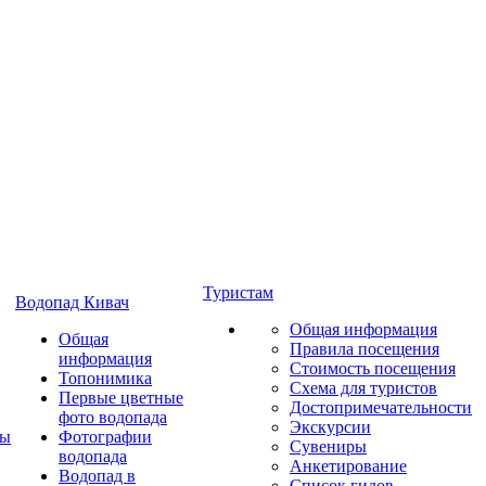
Туристам
Водопад Кивач
Общая информация
Общая
Правила посещения
информация
Стоимость посещения
Топонимика
Схема для туристов
Первые цветные
Достопримечательности
фото водопада
Экскурсии
ты
Фотографии
Сувениры
водопада
Анкетирование
Водопад в
Список гидов