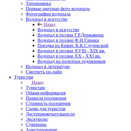
Топонимика
Первые цветные фото водопада
Фотографии водопада
Водопад в искусстве
Назад
Водопад в искусстве
Водопад в поэзии Г.Р.Державина
Водопад в поэзии Ф.Н.Глинки
Поездка на Кивач. К.К.Случевский
Водопад в поэзии XVIII - XIX вв.
Водопад в поэзии XX - XXI вв.
Водопад на полотнах художников
Водопад в литературе
Смотреть он-лайн
Туристам
Назад
Туристам
Общая информация
Правила посещения
Стоимость посещения
Схема для туристов
Достопримечательности
Экскурсии
Сувениры
Анкетирование