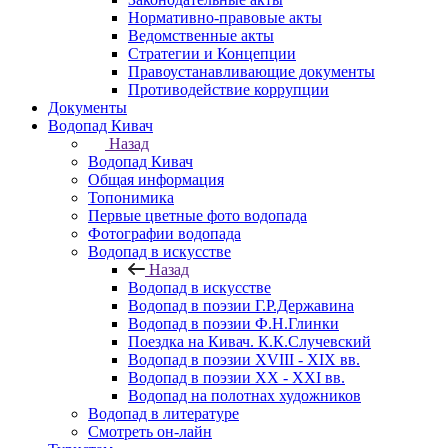
Нормативно-правовые акты
Ведомственные акты
Стратегии и Концепции
Правоустанавливающие документы
Противодействие коррупции
Документы
Водопад Кивач
Назад
Водопад Кивач
Общая информация
Топонимика
Первые цветные фото водопада
Фотографии водопада
Водопад в искусстве
Назад
Водопад в искусстве
Водопад в поэзии Г.Р.Державина
Водопад в поэзии Ф.Н.Глинки
Поездка на Кивач. К.К.Случевский
Водопад в поэзии XVIII - XIX вв.
Водопад в поэзии XX - XXI вв.
Водопад на полотнах художников
Водопад в литературе
Смотреть он-лайн