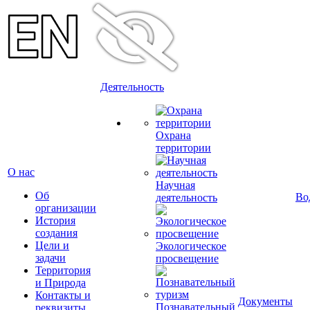
Деятельность
Охрана
территории
О нас
Научная
Об
Во
деятельность
организации
История
создания
Цели и
Экологическое
задачи
просвещение
Территория
и Природа
Контакты и
Документы
Познавательный
реквизиты