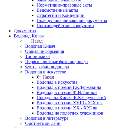
Нормативно-правовые акты
Ведомственные акты
Стратегии и Концепции
Правоустанавливающие документы
Противодействие коррупции
Документы
Водопад Кивач
Назад
Водопад Кивач
Общая информация
Топонимика
Первые цветные фото водопада
Фотографии водопада
Водопад в искусстве
Назад
Водопад в искусстве
Водопад в поэзии Г.Р.Державина
Водопад в поэзии Ф.Н.Глинки
Поездка на Кивач. К.К.Случевский
Водопад в поэзии XVIII - XIX вв.
Водопад в поэзии XX - XXI вв.
Водопад на полотнах художников
Водопад в литературе
Смотреть он-лайн