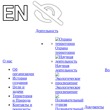
Деятельность
Охрана
территории
О нас
Научная
Об
Во
деятельность
организации
История
создания
Цели и
Экологическое
задачи
просвещение
Территория
и Природа
Контакты и
Документы
Познавательный
реквизиты