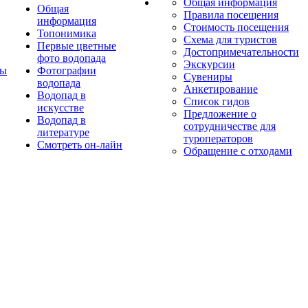
Общая информация
Общая
Правила посещения
информация
Стоимость посещения
Топонимика
Схема для туристов
Первые цветные
Достопримечательности
фото водопада
Экскурсии
ты
Фотографии
Сувениры
водопада
Анкетирование
Водопад в
Список гидов
искусстве
Предложение о
Водопад в
сотрудничестве для
литературе
туроператоров
Смотреть он-лайн
Обращение с отходами