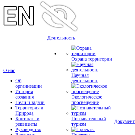
Деятельность
Охрана территории
О нас
Научная
Об
деятельность
организации
История
создания
Экологическое
Цели и задачи
просвещение
Территория и
Природа
Контакты и
Познавательный
Докумен
реквизиты
туризм
Руководство
Вакансии
Проекты