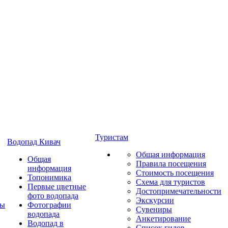
Туристам
Водопад Кивач
Общая информация
Общая
Правила посещения
информация
Стоимость посещения
Топонимика
Схема для туристов
Первые цветные
Достопримечательности
фото водопада
Экскурсии
ты
Фотографии
Сувениры
водопада
Анкетирование
Водопад в
Список гидов