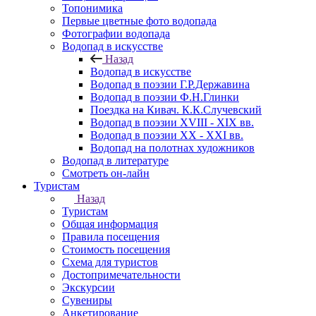
Топонимика
Первые цветные фото водопада
Фотографии водопада
Водопад в искусстве
Назад
Водопад в искусстве
Водопад в поэзии Г.Р.Державина
Водопад в поэзии Ф.Н.Глинки
Поездка на Кивач. К.К.Случевский
Водопад в поэзии XVIII - XIX вв.
Водопад в поэзии XX - XXI вв.
Водопад на полотнах художников
Водопад в литературе
Смотреть он-лайн
Туристам
Назад
Туристам
Общая информация
Правила посещения
Стоимость посещения
Схема для туристов
Достопримечательности
Экскурсии
Сувениры
Анкетирование