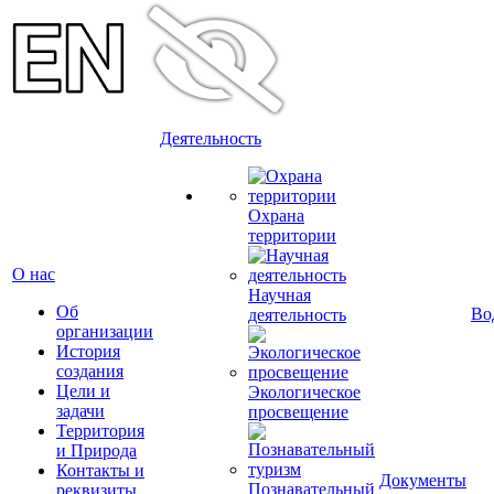
Деятельность
Охрана
территории
О нас
Научная
Об
Во
деятельность
организации
История
создания
Цели и
Экологическое
задачи
просвещение
Территория
и Природа
Контакты и
Документы
Познавательный
реквизиты