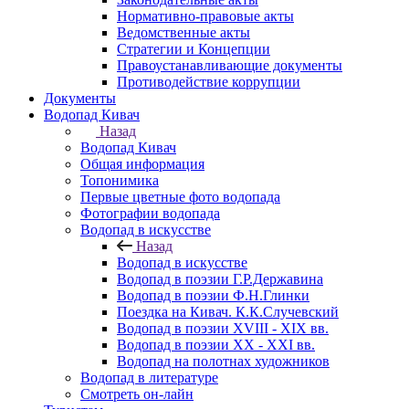
Нормативно-правовые акты
Ведомственные акты
Стратегии и Концепции
Правоустанавливающие документы
Противодействие коррупции
Документы
Водопад Кивач
Назад
Водопад Кивач
Общая информация
Топонимика
Первые цветные фото водопада
Фотографии водопада
Водопад в искусстве
Назад
Водопад в искусстве
Водопад в поэзии Г.Р.Державина
Водопад в поэзии Ф.Н.Глинки
Поездка на Кивач. К.К.Случевский
Водопад в поэзии XVIII - XIX вв.
Водопад в поэзии XX - XXI вв.
Водопад на полотнах художников
Водопад в литературе
Смотреть он-лайн